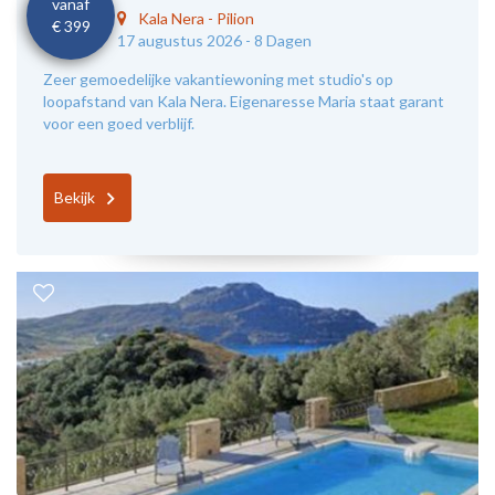
vanaf
Kala Nera
-
Pilion
€ 399
17 augustus 2026 -
8 Dagen
Zeer gemoedelijke vakantiewoning met studio's op
loopafstand van Kala Nera. Eigenaresse Maria staat garant
voor een goed verblijf.
Bekijk