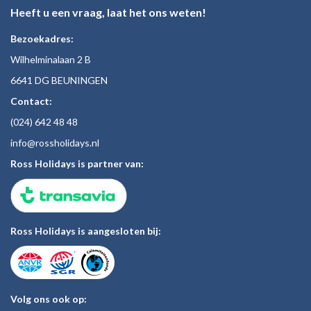
Heeft u een vraag, laat het ons weten!
Bezoekadres:
Wilhelminalaan 2 B
6641 DG BEUNINGEN
Contact:
(024)
642 48
48
inf
o@rossholiday
s.nl
Ross Holidays is partner van:
Ross Holidays is aangesloten bij:
Volg ons ook op: