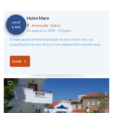
Huize Mare
vanaf
Ammoudia
-
Epiros
€ 449
25 augustus 2026 -
8 Dagen
Enkele appartementen gelegen in een mooie tuin, op
loopafstand van het dorp en het uitgestrekte zandstrand.
Bekijk