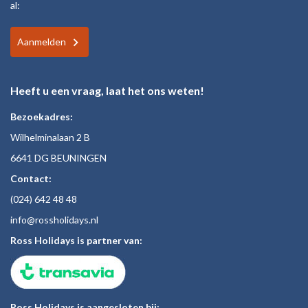
al:
Aanmelden
Heeft u een vraag, laat het ons weten!
Bezoekadres:
Wilhelminalaan 2 B
6641 DG BEUNINGEN
Contact:
(024)
642 48
48
inf
o@rossholiday
s.nl
Ross Holidays is partner van:
Ross Holidays is aangesloten bij: