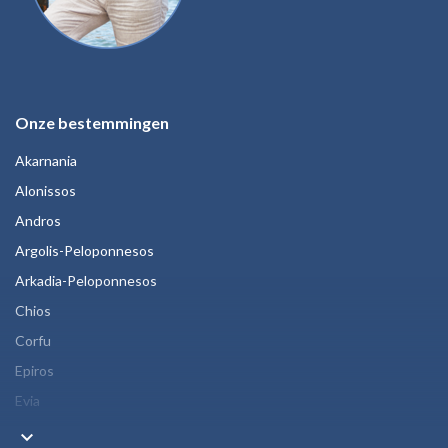
Onze bestemmingen
Akarnania
Alonissos
Andros
Argolis-Peloponnesos
Arkadia-Peloponnesos
Chios
Corfu
Epiros
Evia
keyboard_arrow_down