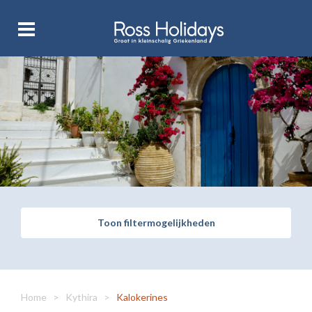
Toon filtermogelijkheden
Home
>
Kythira
>
Kalokerines