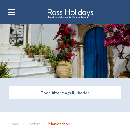
Toon filtermogelijkheden
Home
>
Kythira
>
Maniotchori