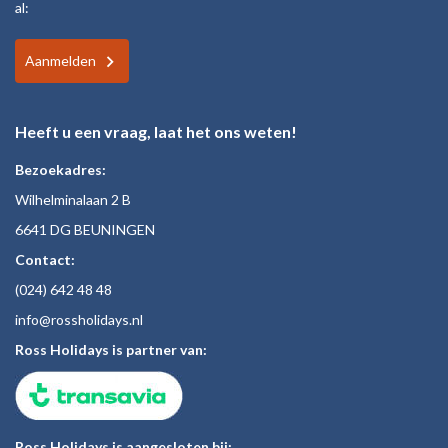
al:
Aanmelden
Heeft u een vraag, laat het ons weten!
Bezoekadres:
Wilhelminalaan 2 B
6641 DG BEUNINGEN
Contact:
(024)
642 48
48
inf
o@rossholiday
s.nl
Ross Holidays is partner van:
Ross Holidays is aangesloten bij: