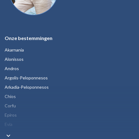
Onze bestemmingen
Akarnania
Alonissos
Andros
Argolis-Peloponnesos
Arkadia-Peloponnesos
Chios
Corfu
Epiros
Evia
keyboard_arrow_down