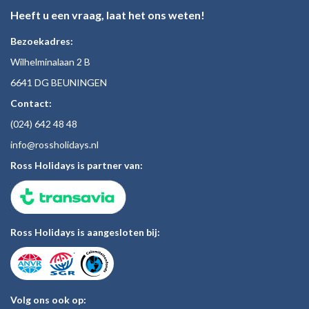
Heeft u een vraag, laat het ons weten!
Bezoekadres:
Wilhelminalaan 2 B
6641 DG BEUNINGEN
Contact:
(024)
642 48
48
inf
o@rossholiday
s.nl
Ross Holidays is partner van:
Ross Holidays is aangesloten bij:
Volg ons ook op: