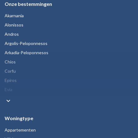
Onze bestemmingen
Akarnania
Alonissos
Andros
Argolis-Peloponnesos
Arkadia-Peloponnesos
Chios
Corfu
Epiros
Evia
keyboard_arrow_down
Woningtype
Appartementen