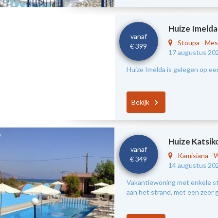
Huize Imelda
vanaf
Stoupa
-
Mes
€ 399
17 augustus 20
Huize Imelda is gelegen op ee
Bekijk
Huize Katsik
vanaf
Kamisiana
-
W
€ 349
14 augustus 20
Vakantiewoning met enkele s
aan het strand, met een zeer g