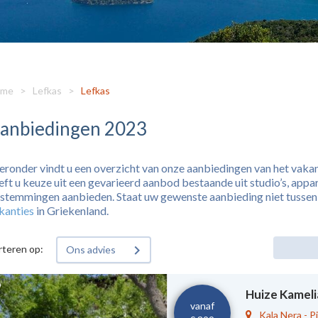
me
>
Lefkas
>
Lefkas
anbiedingen 2023
eronder vindt u een overzicht van onze aanbiedingen van het vaka
eft u keuze uit een gevarieerd aanbod bestaande uit studio’s, appar
stemmingen aanbieden. Staat uw gewenste aanbieding niet tussen o
kanties
in Griekenland.
rteren op:
Ons advies
Huize Kameli
vanaf
Kala Nera
-
Pi