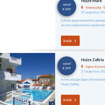
Huize Mare
vanaf
Ammoudia
-
€ 449
25 augustus 20
Enkele appartementen gelegen
en het uitgestrekte zandstra
Bekijk
Huize Zafiria
vanaf
Agios Konst
€ 399
27 augustus 20
In het dorpje Ágios Konstantín
Huize Zafíria.
Bekijk