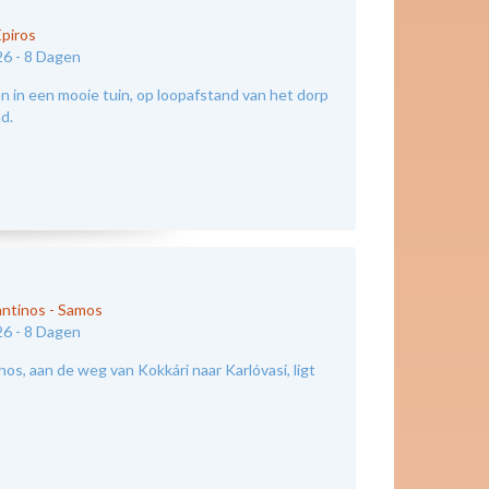
Epiros
26 -
8 Dagen
 in een mooie tuin, op loopafstand van het dorp
nd.
antinos
-
Samos
26 -
8 Dagen
os, aan de weg van Kokkári naar Karlóvasi, ligt