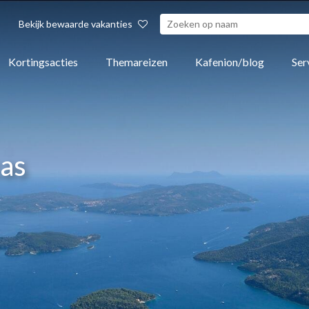
Bekijk bewaarde vakanties
Kortingsacties
Themareizen
Kafenion/blog
Ser
kas