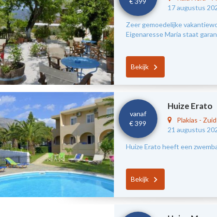
€ 399
17 augustus 20
Zeer gemoedelijke vakantiewon
Eigenaresse Maria staat garant
Bekijk
Huize Erato
vanaf
Plakias
-
Zui
€ 399
21 augustus 20
Huize Erato heeft een zwembad
Bekijk