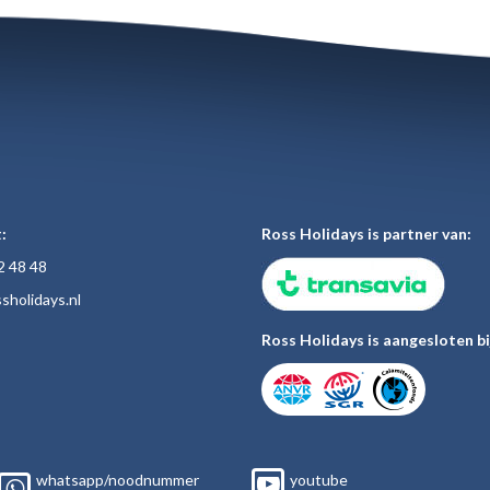
:
Ross Holidays is partner van:
2 48
48
sholiday
s.nl
Ross Holidays is aangesloten bi
whatsapp/noodnummer
youtube