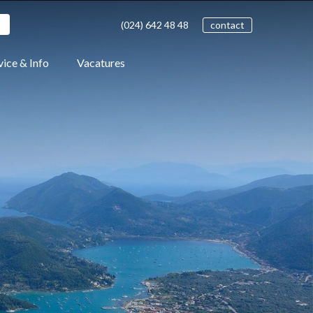
(024)
642 48
48
contact
vice & Info
Vacatures