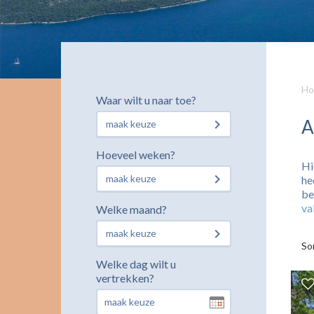
Ho
Waar wilt u naar toe?
A
maak keuze
Hoeveel weken?
Hi
maak keuze
he
be
va
Welke maand?
maak keuze
So
Welke dag wilt u
vertrekken?