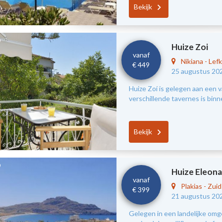
Bekijk
Huize Zoi
vanaf
Nikiana
-
Lef
€ 449
25 augustus 20
Huize Zoí is gelegen aan een v
verschillende tavernes is bin
Bekijk
Huize Eleona
vanaf
Plakias
-
Zui
€ 399
21 augustus 20
Gelegen in een landelijke omg