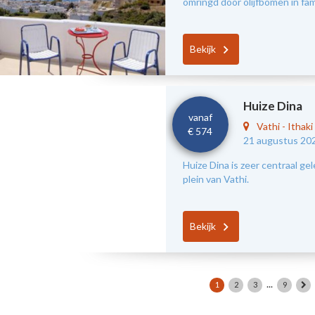
omringd door olijfbomen in fami
Bekijk
Huize Dina
vanaf
Vathi
-
Ithaki
€ 574
21 augustus 20
Huize Dina is zeer centraal ge
plein van Vathi.
Bekijk
...
1
2
3
9