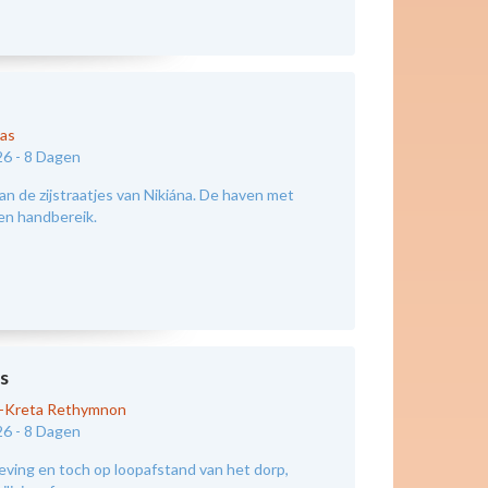
kas
26 -
8 Dagen
an de zijstraatjes van Nikiána. De haven met
nen handbereik.
s
d-Kreta Rethymnon
26 -
8 Dagen
eving en toch op loopafstand van het dorp,