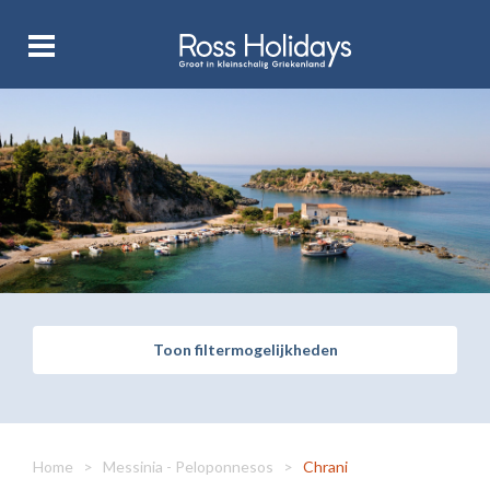
Toon filtermogelijkheden
Home
>
Messinia - Peloponnesos
>
Chrani