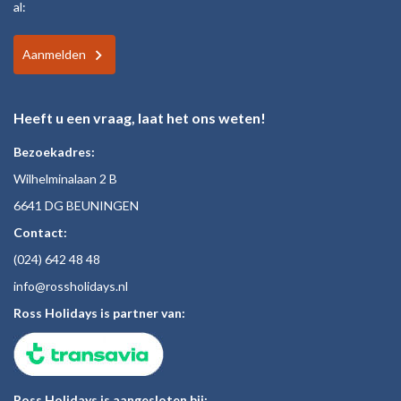
al:
Aanmelden
Heeft u een vraag, laat het ons weten!
Bezoekadres:
Wilhelminalaan 2 B
6641 DG BEUNINGEN
Contact:
(024)
642 48
48
inf
o@rossholiday
s.nl
Ross Holidays is partner van:
Ross Holidays is aangesloten bij: