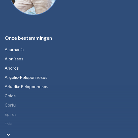
Onze bestemmingen
Akarnania
Alonissos
Andros
Argolis-Peloponnesos
Arkadia-Peloponnesos
Chios
Corfu
Epiros
Evia
keyboard_arrow_down