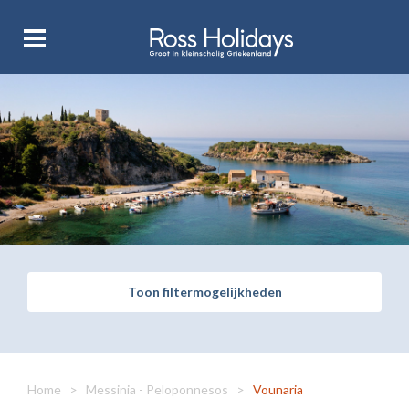
Toon filtermogelijkheden
Home
>
Messinia - Peloponnesos
>
Vounaria