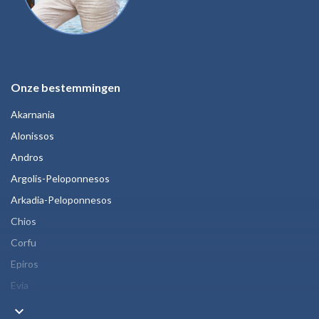
Onze bestemmingen
Akarnania
Alonissos
Andros
Argolis-Peloponnesos
Arkadia-Peloponnesos
Chios
Corfu
Epiros
Evia
keyboard_arrow_down