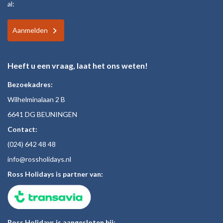
al:
Aanmelden
Heeft u een vraag, laat het ons weten!
Bezoekadres:
Wilhelminalaan 2 B
6641 DG BEUNINGEN
Contact:
(024)
642 48
48
inf
o@rossholiday
s.nl
Ross Holidays is partner van:
Ross Holidays is aangesloten bij: