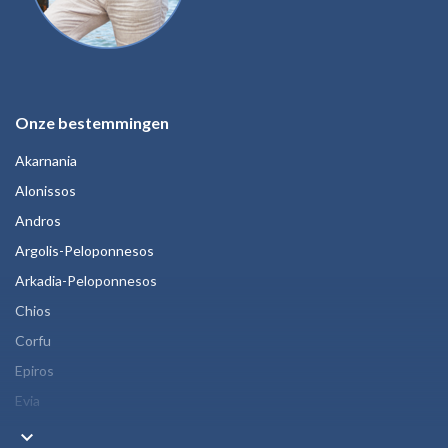
Onze bestemmingen
Akarnania
Alonissos
Andros
Argolis-Peloponnesos
Arkadia-Peloponnesos
Chios
Corfu
Epiros
Evia
keyboard_arrow_down