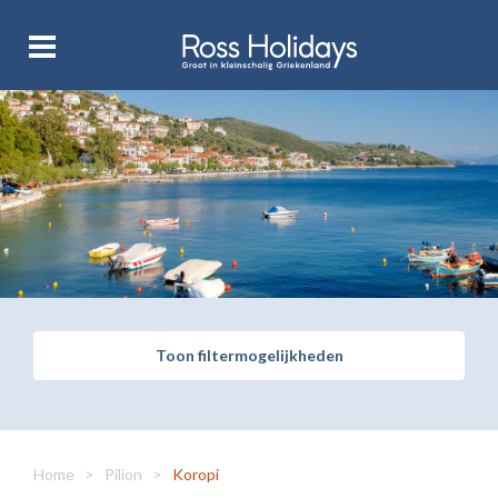
Toon filtermogelijkheden
Home
>
Pilion
>
Koropi