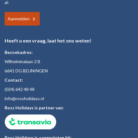
al:
Aanmelden
Heeft u een vraag, laat het ons weten!
Bezoekadres:
Wilhelminalaan 2 B
6641 DG BEUNINGEN
Contact:
(024)
642 48
48
inf
o@rossholiday
s.nl
Ross Holidays is partner van:
Ross Holidays is aangesloten bij: