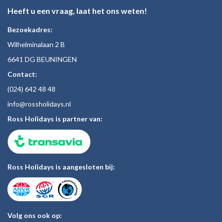
Heeft u een vraag, laat het ons weten!
Bezoekadres:
Wilhelminalaan 2 B
6641 DG BEUNINGEN
Contact:
(024)
642 48
48
inf
o@rossholiday
s.nl
Ross Holidays is partner van:
Ross Holidays is aangesloten bij:
Volg ons ook op: