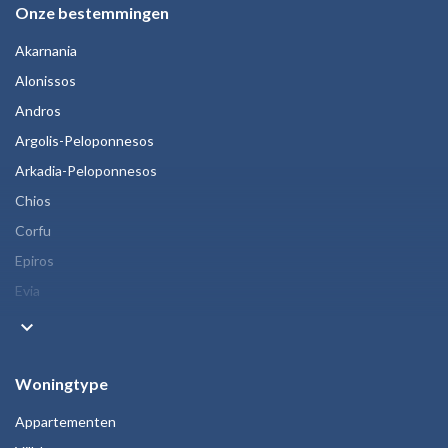
Onze bestemmingen
Akarnania
Alonissos
Andros
Argolis-Peloponnesos
Arkadia-Peloponnesos
Chios
Corfu
Epiros
Evia
keyboard_arrow_down
Woningtype
Appartementen