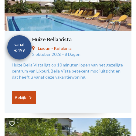
Huize Bella Vista
vanaf
Lixouri
-
Kefalonia
€ 499
2 oktober 2026 -
8 Dagen
Huize Bella Vista ligt op 10 minuten lopen van het gezellige
centrum van Lixouri. Bella Vista betekent mooi uitzicht en
dat heeft u vanaf deze vakantiewoning.
Bekijk