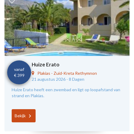
Huize Erato
vanaf
Plakias
-
Zuid-Kreta Rethymnon
€ 399
21 augustus 2026 -
8 Dagen
Huize Erato heeft een zwembad en ligt op loopafstand van
strand en Plakias.
Bekijk