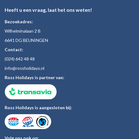
Heeft u een vraag, laat het ons weten!
Bezoekadres:
Wilhelminalaan 2 B
6641 DG BEUNINGEN
Contact:
(024)
642 48
48
inf
o@rossholiday
s.nl
Ross Holidays is partner van:
Ross Holidays is aangesloten bij:
Volg ons ook op: