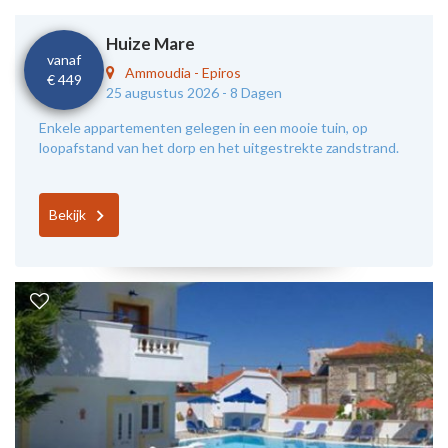
Huize Mare
vanaf
Ammoudia
-
Epiros
€ 449
25 augustus 2026 -
8 Dagen
Enkele appartementen gelegen in een mooie tuin, op
loopafstand van het dorp en het uitgestrekte zandstrand.
Bekijk