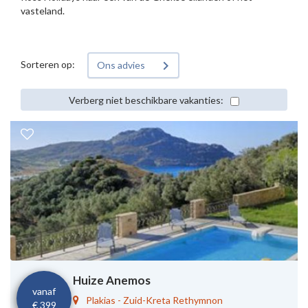
vasteland.
Sorteren op:
Ons advies
Verberg niet beschikbare vakanties:
Huize Anemos
vanaf
Plakias
-
Zuid-Kreta Rethymnon
€ 399