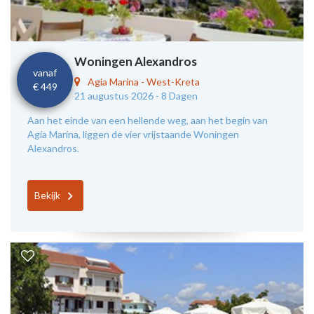
Woningen Alexandros
vanaf
Agia Marina
-
West-Kreta
€ 449
21 augustus 2026 -
8 Dagen
Aan het einde van een hellende weg, aan het begin van
Agía Marína, liggen de vier vrijstaande Woningen
Alexandros.
Bekijk