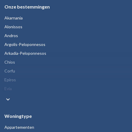
Onze bestemmingen
Akarnania
Alonissos
Andros
Argolis-Peloponnesos
Arkadia-Peloponnesos
Chios
Corfu
Epiros
Evia
keyboard_arrow_down
Woningtype
Appartementen