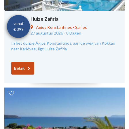
Huize Zafiria
vanaf
Agios Konstantinos
-
Samos
€ 399
27 augustus 2026 -
8 Dagen
In het dorpje Ágios Konstantínos, aan de weg van Kokkári
naar Karlóvasi, ligt Huize Zafíria.
Bekijk