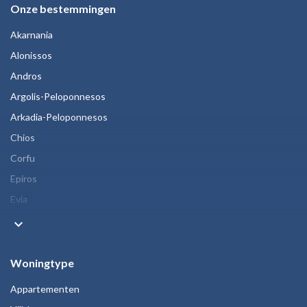
Onze bestemmingen
Akarnania
Alonissos
Andros
Argolis-Peloponnesos
Arkadia-Peloponnesos
Chios
Corfu
Epiros
Evia
keyboard_arrow_down
Woningtype
Appartementen