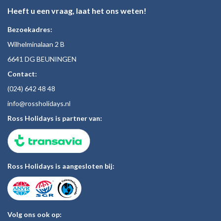
Heeft u een vraag, laat het ons weten!
Bezoekadres:
Wilhelminalaan 2 B
6641 DG BEUNINGEN
Contact:
(024)
642 48
48
inf
o@rossholiday
s.nl
Ross Holidays is partner van:
Ross Holidays is aangesloten bij:
Volg ons ook op: