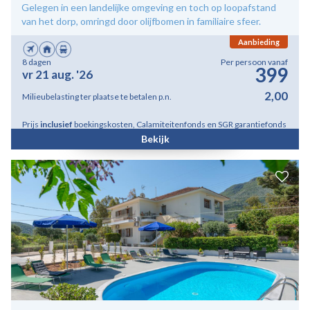
Gelegen in een landelijke omgeving en toch op loopafstand
van het dorp, omringd door olijfbomen in familiaire sfeer.
Aanbieding
8 dagen
Per persoon vanaf
399
vr 21 aug. '26
2,00
Milieubelasting ter plaatse te betalen p.n.
Prijs
inclusief
boekingskosten, Calamiteitenfonds en SGR garantiefonds
Bekijk