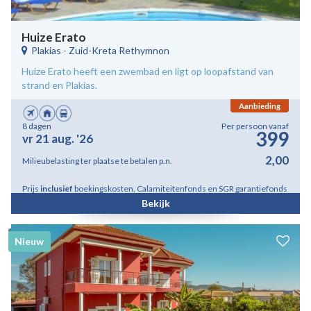
Huize Erato
Plakias
-
Zuid-Kreta Rethymnon
Huize Erato heeft een zwembad en ligt op loopafstand van
strand en Plakias.
Aanbieding
8 dagen
Per persoon vanaf
399
vr 21 aug. '26
2,00
Milieubelasting ter plaatse te betalen p.n.
Prijs
inclusief
boekingskosten, Calamiteitenfonds en SGR garantiefonds
Bekijk
Nieuw