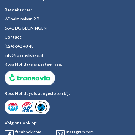
Bezoekadres:
Wilhelminalaan 2 B
6641 DG BEUNINGEN
Contact:
(024)
642 48
48
inf
o@rossholiday
s.nl
Ross Holidays is partner van:
Ross Holidays is aangesloten bij:
Volg ons ook op:
facebook.com
instagram.com