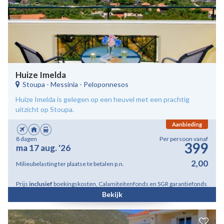
Huize Imelda
Stoupa
-
Messinia - Peloponnesos
Huize Imelda is gelegen op een heuvel met een prachtig
uitzicht op Stoupa.
Aanbieding
8 dagen
Per persoon vanaf
399
ma 17 aug. '26
2,00
Milieubelasting ter plaatse te betalen p.n.
Prijs
inclusief
boekingskosten, Calamiteitenfonds en SGR garantiefonds
Bekijk