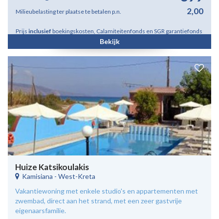
2,00
Milieubelasting ter plaatse te betalen p.n.
Prijs
inclusief
boekingskosten, Calamiteitenfonds en SGR garantiefonds
Bekijk
Huize Katsikoulakis
Kamisiana
-
West-Kreta
Vakantiewoning met enkele studio's en appartementen met
zwembad, direct aan het strand, met een zeer gastvrije
eigenaarsfamilie.