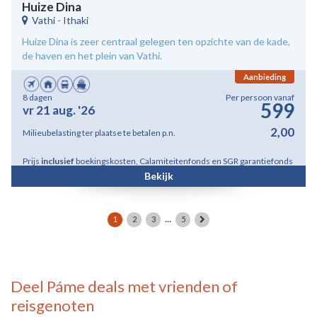
Huize Dina
Vathi
-
Ithaki
Huize Dina is zeer centraal gelegen ten opzichte van de kade,
de haven en het plein van Vathi.
Aanbieding
8 dagen
Per persoon vanaf
599
vr 21 aug. '26
2,00
Milieubelasting ter plaatse te betalen p.n.
Prijs
inclusief
boekingskosten, Calamiteitenfonds en SGR garantiefonds
Bekijk
...
1
2
3
5
Deel
Páme deals
met vrienden of
reisgenoten