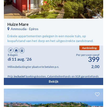
Huize Mare
Ammoudia
-
Epiros
Enkele appartementen gelegen in een mooie tuin, op
loopafstand van het dorp en het uitgestrekte zandstrand.
Aanbieding
8 dagen
Per persoon vanaf
399
di 11 aug. '26
2,00
Milieubelasting ter plaatse te betalen p.n.
Prijs
inclusief
boekingskosten, Calamiteitenfonds en SGR garantiefonds
Bekijk