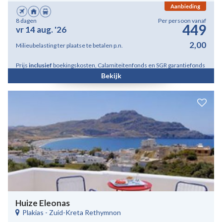
Aanbieding
8 dagen
Per persoon vanaf
449
vr 14 aug. '26
2,00
Milieubelasting ter plaatse te betalen p.n.
Prijs
inclusief
boekingskosten, Calamiteitenfonds en SGR garantiefonds
Bekijk
Huize Eleonas
Plakias
-
Zuid-Kreta Rethymnon