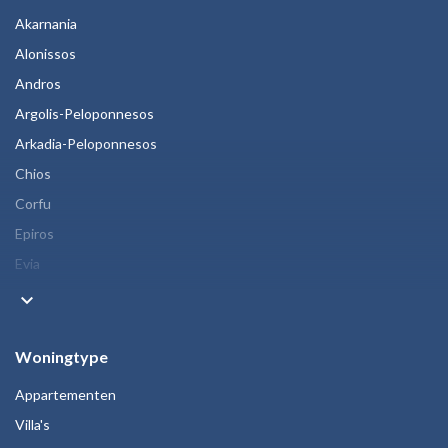
Akarnania
Alonissos
Andros
Argolis-Peloponnesos
Arkadia-Peloponnesos
Chios
Corfu
Epiros
Evia
keyboard_arrow_down
Woningtype
Appartementen
Villa's