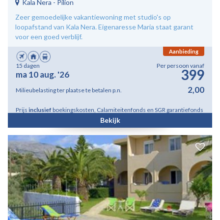
Kala Nera
-
Pilion
Zeer gemoedelijke vakantiewoning met studio's op
loopafstand van Kala Nera. Eigenaresse Maria staat garant
voor een goed verblijf.
Aanbieding
15 dagen
Per persoon vanaf
399
ma 10 aug. '26
2,00
Milieubelasting ter plaatse te betalen p.n.
Prijs
inclusief
boekingskosten, Calamiteitenfonds en SGR garantiefonds
Bekijk