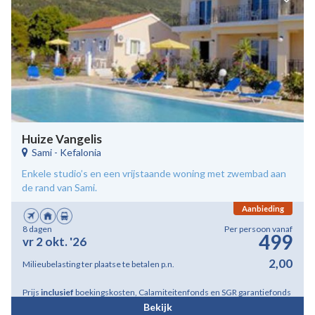
Huize Vangelis
Sami
-
Kefalonia
Enkele studio’s en een vrijstaande woning met zwembad aan
de rand van Sami.
Aanbieding
8 dagen
Per persoon vanaf
499
vr 2 okt. '26
2,00
Milieubelasting ter plaatse te betalen p.n.
Prijs
inclusief
boekingskosten, Calamiteitenfonds en SGR garantiefonds
Bekijk