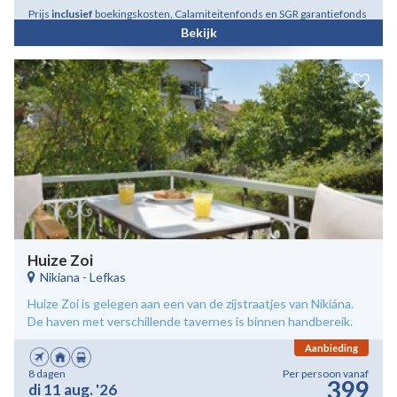
Prijs
inclusief
boekingskosten, Calamiteitenfonds en SGR garantiefonds
Bekijk
Huize Zoi
Nikiana
-
Lefkas
Huize Zoí is gelegen aan een van de zijstraatjes van Nikiána.
De haven met verschillende tavernes is binnen handbereik.
Aanbieding
8 dagen
Per persoon vanaf
399
di 11 aug. '26