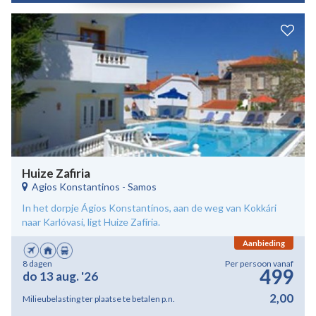
Huize Zafiria
Agios Konstantinos
-
Samos
In het dorpje Ágios Konstantínos, aan de weg van Kokkári
naar Karlóvasi, ligt Huize Zafíria.
Aanbieding
8 dagen
Per persoon vanaf
499
do 13 aug. '26
2,00
Milieubelasting ter plaatse te betalen p.n.