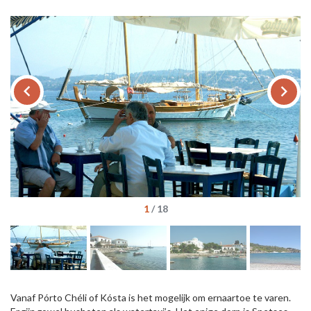
keyboard_arrow_left
keyboard_arrow_right
1
/
18
Vanaf Pórto Chéli of Kósta is het mogelijk om ernaartoe te varen.