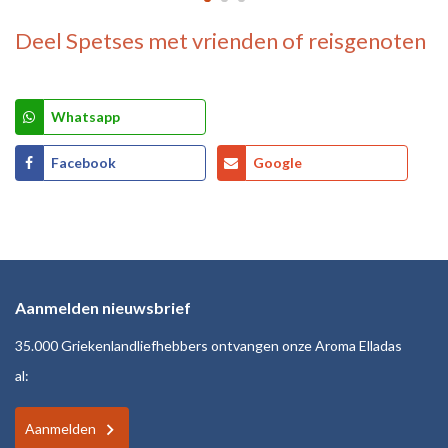
Deel
Spetses
met vrienden of reisgenoten
Whatsapp
Facebook
Google
Aanmelden nieuwsbrief
35.000 Griekenlandliefhebbers ontvangen onze Aroma Elladas
al:
Aanmelden