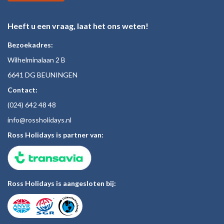
Heeft u een vraag, laat het ons weten!
Bezoekadres:
Wilhelminalaan 2 B
6641 DG BEUNINGEN
Contact:
(024)
642 48
48
inf
o@rossholiday
s.nl
Ross Holidays is partner van:
Ross Holidays is aangesloten bij: