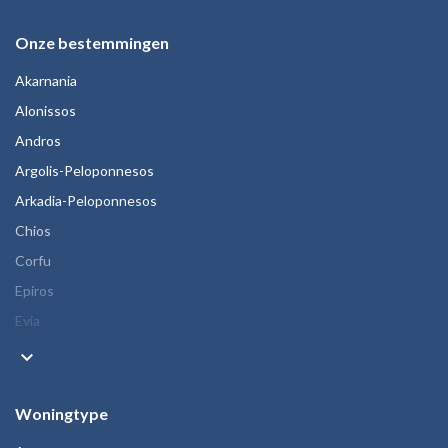
Onze bestemmingen
Akarnania
Alonissos
Andros
Argolis-Peloponnesos
Arkadia-Peloponnesos
Chios
Corfu
Epiros
Evia
keyboard_arrow_down
Woningtype