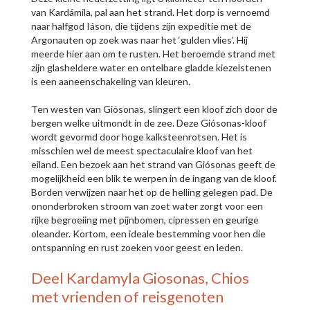
van Kardámila, pal aan het strand. Het dorp is vernoemd
naar halfgod Iáson, die tijdens zijn expeditie met de
Argonauten op zoek was naar het ‘gulden vlies’. Hij
meerde hier aan om te rusten. Het beroemde strand met
zijn glasheldere water en ontelbare gladde kiezelstenen
is een aaneenschakeling van kleuren.
Ten westen van Giósonas, slingert een kloof zich door de
bergen welke uitmondt in de zee. Deze Giósonas-kloof
wordt gevormd door hoge kalksteenrotsen. Het is
misschien wel de meest spectaculaire kloof van het
eiland. Een bezoek aan het strand van Giósonas geeft de
mogelijkheid een blik te werpen in de ingang van de kloof.
Borden verwijzen naar het op de helling gelegen pad. De
ononderbroken stroom van zoet water zorgt voor een
rijke begroeiing met pijnbomen, cipressen en geurige
oleander. Kortom, een ideale bestemming voor hen die
ontspanning en rust zoeken voor geest en leden.
Deel
Kardamyla Giosonas, Chios
met vrienden of reisgenoten