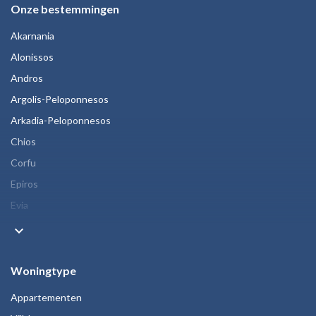
Onze bestemmingen
Akarnania
Alonissos
Andros
Argolis-Peloponnesos
Arkadia-Peloponnesos
Chios
Corfu
Epiros
Evia
keyboard_arrow_down
Woningtype
Appartementen