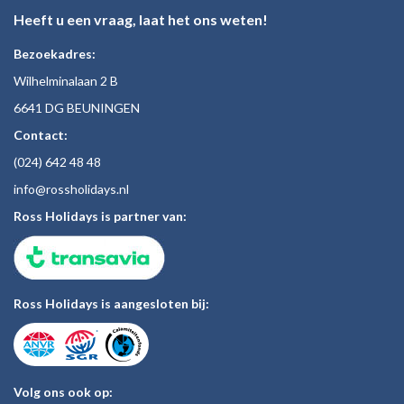
Heeft u een vraag, laat het ons weten!
Bezoekadres:
Wilhelminalaan 2 B
6641 DG BEUNINGEN
Contact:
(024)
642 48
48
inf
o@rossholiday
s.nl
Ross Holidays is partner van:
Ross Holidays is aangesloten bij:
Volg ons ook op: