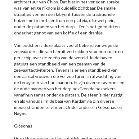
architectuur van Chios. Dat hier in het verleden sprake
was van enige rijkdom is duidelijk zichtbaar. De smalle
straatjes vormen een labyrint tussen de traditionele
huizen met in het centrum een plateia, oftewel plein,
onder de platanen van het dorp. Hier is het goed zitten
onder het genot van een koffie of een drankje.
Van oudsher is deze plaats vooral bekend vanwege de
zeevaarders die van hieruit vertrokken voor hun tochten
per schip over de zeeën van de wereld. In de haven
getuigt een standbeeld van een zeeman van de
zeevaartactiviteiten. Tevens is er een standbeeld van
een aantal vrouwen die ver zee turen, in afwachting van
de terugkeer van hun mannen. Er zijn diverse tavernes en
de oude mannen van het dorp bekijken de bezoekers
vanaf hun terras onder de plataan. De sfeer is hier rustig
en als vanouds. In de baai van Kardámyla zijn diverse
mooie stranden te vinden. Onder andere in Giósonas en
Nagós.
Giósonas
Deze kleine nederzetting ligt 6 kilometer ten noorden