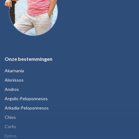
Onze bestemmingen
Akarnania
Alonissos
Andros
Argolis-Peloponnesos
Arkadia-Peloponnesos
Chios
Corfu
Epiros