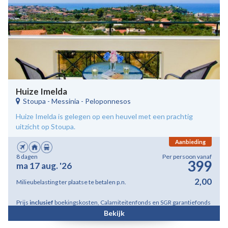
Huize Imelda
Stoupa
-
Messinia - Peloponnesos
Huize Imelda is gelegen op een heuvel met een prachtig
uitzicht op Stoupa.
Aanbieding
8 dagen
Per persoon vanaf
399
ma 17 aug. '26
2,00
Milieubelasting ter plaatse te betalen p.n.
Prijs
inclusief
boekingskosten, Calamiteitenfonds en SGR garantiefonds
Bekijk