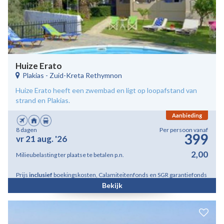
Huize Erato
Plakias
-
Zuid-Kreta Rethymnon
Huize Erato heeft een zwembad en ligt op loopafstand van
strand en Plakias.
Aanbieding
8 dagen
Per persoon vanaf
399
vr 21 aug. '26
2,00
Milieubelasting ter plaatse te betalen p.n.
Prijs
inclusief
boekingskosten, Calamiteitenfonds en SGR garantiefonds
Bekijk