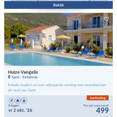
Bekijk
Huize Vangelis
Sami
-
Kefalonia
Enkele studio’s en een vrijstaande woning met zwembad aan
de rand van Sami.
Aanbieding
8 dagen
Per persoon vanaf
499
vr 2 okt. '26