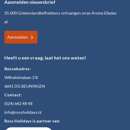
Aanmelden nieuwsbrief
35.000 Griekenlandliefhebbers ontvangen onze Aroma Elladas
al:
Aanmelden
Heeft u een vraag, laat het ons weten!
Bezoekadres:
Wilhelminalaan 2 B
6641 DG BEUNINGEN
Contact:
(024)
642 48
48
inf
o@rossholiday
s.nl
Ross Holidays is partner van: