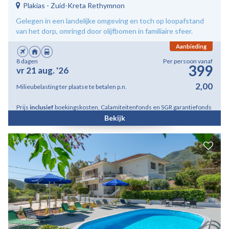
Plakias
-
Zuid-Kreta Rethymnon
Gelegen in een landelijke omgeving en toch op loopafstand
van het dorp, omringd door olijfbomen in familiaire sfeer.
Aanbieding
8 dagen
Per persoon vanaf
399
vr 21 aug. '26
2,00
Milieubelasting ter plaatse te betalen p.n.
Prijs
inclusief
boekingskosten, Calamiteitenfonds en SGR garantiefonds
Bekijk