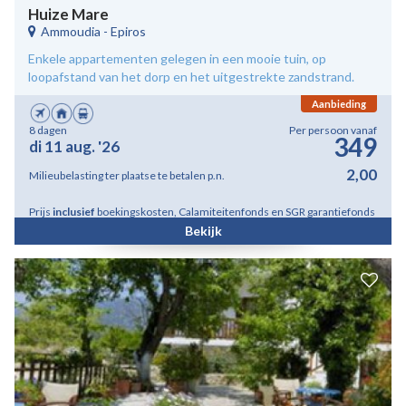
Huize Mare
Ammoudia
-
Epiros
Enkele appartementen gelegen in een mooie tuin, op
loopafstand van het dorp en het uitgestrekte zandstrand.
Aanbieding
8 dagen
Per persoon vanaf
349
di 11 aug. '26
2,00
Milieubelasting ter plaatse te betalen p.n.
Prijs
inclusief
boekingskosten, Calamiteitenfonds en SGR garantiefonds
Bekijk