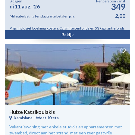
8 dagen
Per persoon vanaf
349
di 11 aug. '26
2,00
Milieubelasting ter plaatse te betalen p.n.
Prijs
inclusief
boekingskosten, Calamiteitenfonds en SGR garantiefonds
Bekijk
Huize Katsikoulakis
Kamisiana
-
West-Kreta
Vakantiewoning met enkele studio's en appartementen met
zwembad, direct aan het strand, met een zeer gastvrije