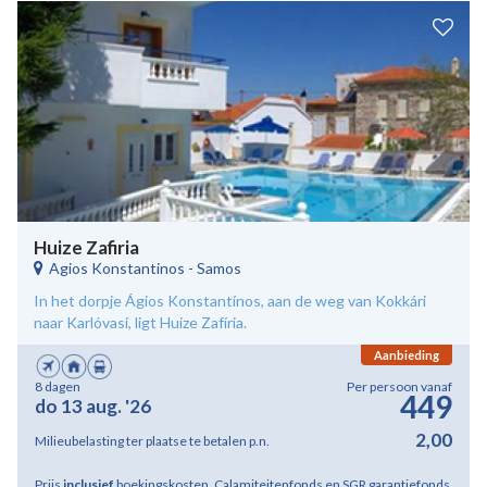
Huize Zafiria
Agios Konstantinos
-
Samos
In het dorpje Ágios Konstantínos, aan de weg van Kokkári
naar Karlóvasi, ligt Huize Zafíria.
Aanbieding
8 dagen
Per persoon vanaf
449
do 13 aug. '26
2,00
Milieubelasting ter plaatse te betalen p.n.
Prijs
inclusief
boekingskosten, Calamiteitenfonds en SGR garantiefonds