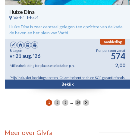
Huize Dina
Vathi
-
Ithaki
Huize Dina is zeer centraal gelegen ten opzichte van de kade,
de haven en het plein van Vathi.
Aanbieding
8 dagen
Per persoon vanaf
574
vr 21 aug. '26
2,00
Milieubelasting ter plaatse te betalen p.n.
Prijs
inclusief
boekingskosten, Calamiteitenfonds en SGR garantiefonds
Bekijk
...
1
2
3
24
Meer over Glyfa