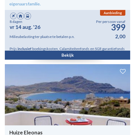
eigenaarsfamilie.
Aanbieding
8 dagen
Per persoon vanaf
399
vr 14 aug. '26
2,00
Milieubelasting ter plaatse te betalen p.n.
Prijs
inclusief
boekingskosten, Calamiteitenfonds en SGR garantiefonds
Bekijk
Huize Eleonas