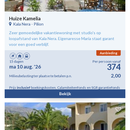
Huize Kamelia
Kala Nera
-
Pilion
Zeer gemoedelijke vakantiewoning met studio's op
loopafstand van Kala Nera. Eigenaresse Maria staat garant
voor een goed verblijf.
Aanbieding
15 dagen
Per persoon vanaf
374
ma 10 aug. '26
2,00
Milieubelasting ter plaatse te betalen p.n.
Prijs
inclusief
boekingskosten, Calamiteitenfonds en SGR garantiefonds
Bekijk