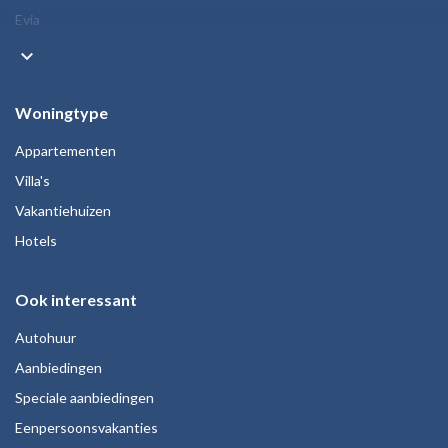
Evia
keyboard_arrow_down
Woningtype
Appartementen
Villa's
Vakantiehuizen
Hotels
Ook interessant
Autohuur
Aanbiedingen
Speciale aanbiedingen
Eenpersoonsvakanties