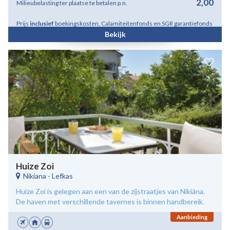
2,00
Milieubelasting ter plaatse te betalen p.n.
Prijs
inclusief
boekingskosten, Calamiteitenfonds en SGR garantiefonds
Bekijk
Huize Zoi
Nikiana
-
Lefkas
Huize Zoí is gelegen aan een van de zijstraatjes van Nikiána.
De haven met verschillende tavernes is binnen handbereik.
Aanbieding