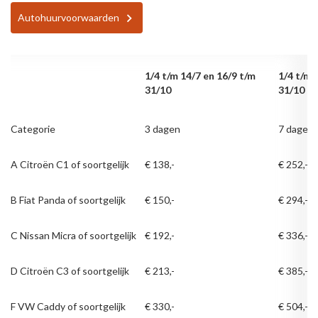
Autohuurvoorwaarden
1/4 t/m 14/7 en 16/9 t/m
1/4 t/m 
31/10
31/10
Categorie
3 dagen
7 dagen
A Citroën C1 of soortgelijk
€ 138,-
€ 252,-
B Fiat Panda of soortgelijk
€ 150,-
€ 294,-
C Nissan Micra of soortgelijk
€ 192,-
€ 336,-
D Citroën C3 of soortgelijk
€ 213,-
€ 385,-
F VW Caddy of soortgelijk
€ 330,-
€ 504,-