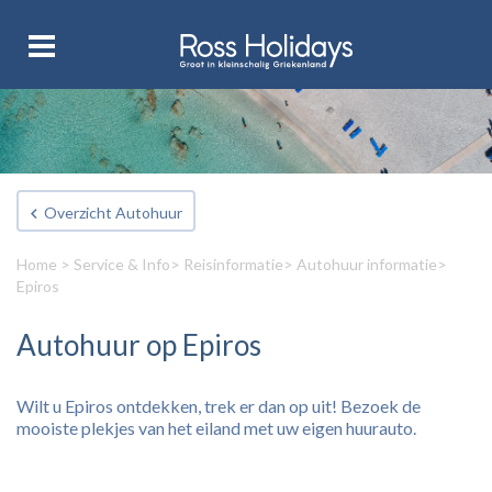
Overzicht Autohuur
Home
>
Service & Info
>
Reisinformatie
>
Autohuur informatie
>
Epiros
Autohuur op Epiros
Wilt u Epiros ontdekken, trek er dan op uit! Bezoek de
mooiste plekjes van het eiland met uw eigen huurauto.