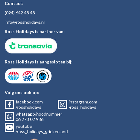
Contact:
(024)
642 48
48
inf
o@rossholiday
s.nl
Ross Holidays is partner van:
Ross Holidays is aangesloten bij:
Volg ons ook op:
facebook.com
instagram.com
/rossholidays
/ross_holidays
whatsapp/noodnummer
06
273 02
986
youtube
/ross_holidays_griekenland