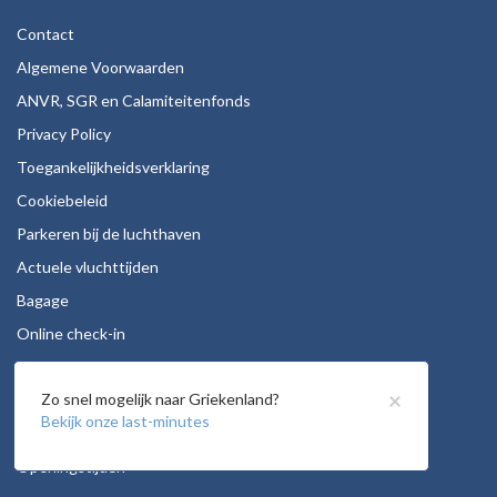
Contact
Algemene Voorwaarden
ANVR, SGR en Calamiteitenfonds
Privacy Policy
Toegankelijkheidsverklaring
Cookiebeleid
Parkeren bij de luchthaven
Actuele vluchttijden
Bagage
Online check-in
Stoelreservering
×
Zo snel mogelijk naar Griekenland?
Autohuur
Bekijk onze last-minutes
Vacatures
Openingstijden