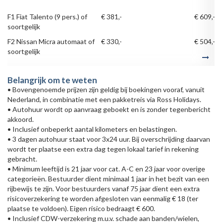
F1 Fiat Talento (9 pers.) of
€ 381,-
€ 609,-
soortgelijk
F2 Nissan Micra automaat of
€ 330,-
€ 504,-
soortgelijk
Belangrijk om te weten
• Bovengenoemde prijzen zijn geldig bij boekingen vooraf, vanuit
Nederland, in combinatie met een pakketreis via Ross Holidays.
• Autohuur wordt op aanvraag geboekt en is zonder tegenbericht
akkoord.
• Inclusief onbeperkt aantal kilometers en belastingen.
• 3 dagen autohuur staat voor 3x24 uur. Bij overschrijding daarvan
wordt ter plaatse een extra dag tegen lokaal tarief in rekening
gebracht.
• Minimum leeftijd is 21 jaar voor cat. A-C en 23 jaar voor overige
categorieën. Bestuurder dient minimaal 1 jaar in het bezit van een
rijbewijs te zijn. Voor bestuurders vanaf 75 jaar dient een extra
risicoverzekering te worden afgesloten van eenmalig € 18 (ter
plaatse te voldoen). Eigen risico bedraagt € 600.
• Inclusief CDW-verzekering m.u.v. schade aan banden/wielen,