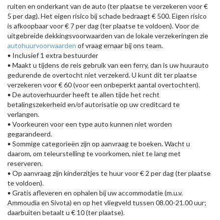
ruiten en onderkant van de auto (ter plaatse te verzekeren voor €
5 per dag). Het eigen risico bij schade bedraagt € 500. Eigen risico
is afkoopbaar voor € 7 per dag (ter plaatse te voldoen). Voor de
uitgebreide dekkingsvoorwaarden van de lokale verzekeringen zie
autohuurvoorwaarden
of vraag ernaar bij ons team.
• Inclusief 1 extra bestuurder
• Maakt u tijdens de reis gebruik van een ferry, dan is uw huurauto
gedurende de overtocht niet verzekerd. U kunt dit ter plaatse
verzekeren voor € 60 (voor een onbeperkt aantal overtochten).
• De autoverhuurder heeft te allen tijde het recht
betalingszekerheid en/of autorisatie op uw creditcard te
verlangen.
• Voorkeuren voor een type auto kunnen niet worden
gegarandeerd.
• Sommige categorieën zijn op aanvraag te boeken. Wacht u
daarom, om teleurstelling te voorkomen, niet te lang met
reserveren.
• Op aanvraag zijn kinderzitjes te huur voor € 2 per dag (ter plaatse
te voldoen).
• Gratis afleveren en ophalen bij uw accommodatie (m.u.v.
Ammoudia en Sivota) en op het vliegveld tussen 08.00-21.00 uur;
daarbuiten betaalt u € 10 (ter plaatse).