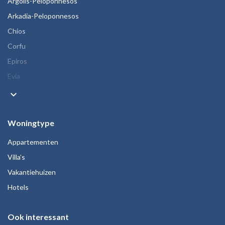
Argolis-Peloponnesos
Arkadia-Peloponnesos
Chios
Corfu
Epiros
Evia
keyboard_arrow_down
Woningtype
Appartementen
Villa's
Vakantiehuizen
Hotels
Ook interessant