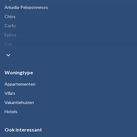
Arkadia-Peloponnesos
Chios
Corfu
Epiros
Evia
keyboard_arrow_down
Woningtype
Appartementen
Villa's
Vakantiehuizen
Hotels
Ook interessant