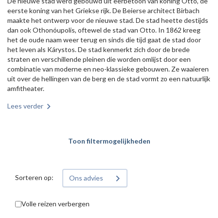
De nieuwe stad werd gebouwd uit eerbetoon van koning Otto, de
eerste koning van het Griekse rijk. De Beierse architect Birbach
maakte het ontwerp voor de nieuwe stad. De stad heette destijds
dan ook Othonóupolis, oftewel de stad van Otto. In 1862 kreeg
het de oude naam weer terug en sinds die tijd gaat de stad door
het leven als Kárystos. De stad kenmerkt zich door de brede
straten en verschillende pleinen die worden omlijst door een
combinatie van moderne en neo-klassieke gebouwen. Ze waaieren
uit over de hellingen van de berg en de stad vormt zo een natuurlijk
amfitheater.
Lees verder
Toon filtermogelijkheden
Sorteren op:
Ons advies
Volle reizen verbergen