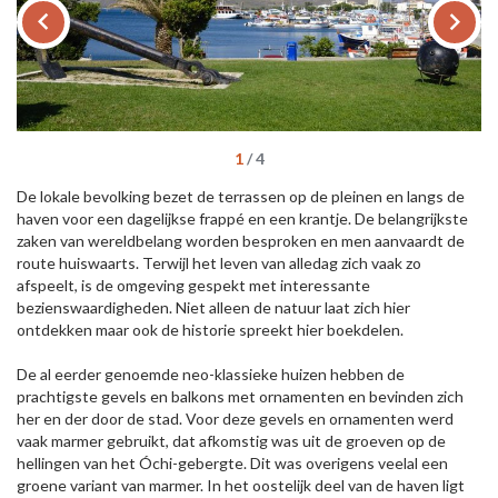
keyboard_arrow_left
keyboard_arrow_right
1
/
4
De lokale bevolking bezet de terrassen op de pleinen en langs de
haven voor een dagelijkse frappé en een krantje. De belangrijkste
zaken van wereldbelang worden besproken en men aanvaardt de
route huiswaarts. Terwijl het leven van alledag zich vaak zo
afspeelt, is de omgeving gespekt met interessante
bezienswaardigheden. Niet alleen de natuur laat zich hier
ontdekken maar ook de historie spreekt hier boekdelen.
De al eerder genoemde neo-klassieke huizen hebben de
prachtigste gevels en balkons met ornamenten en bevinden zich
her en der door de stad. Voor deze gevels en ornamenten werd
vaak marmer gebruikt, dat afkomstig was uit de groeven op de
hellingen van het Óchi-gebergte. Dit was overigens veelal een
groene variant van marmer. In het oostelijk deel van de haven ligt