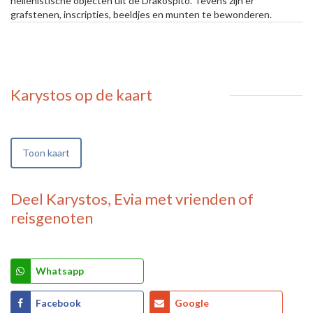
hellenistische objecten uit de Drakóspito. Tevens zijn er
grafstenen, inscripties, beeldjes en munten te bewonderen.
Karystos
op de kaart
Toon kaart
Deel
Karystos, Evia
met vrienden of
reisgenoten
Whatsapp
Facebook
Google