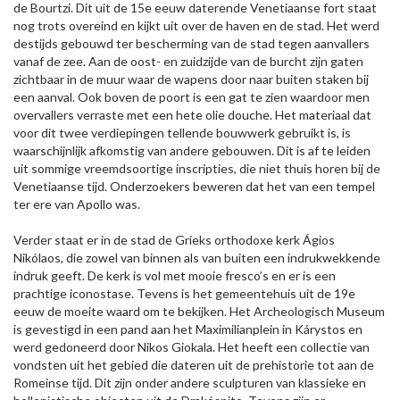
de Bourtzi. Dit uit de 15e eeuw daterende Venetiaanse fort staat
nog trots overeind en kijkt uit over de haven en de stad. Het werd
destijds gebouwd ter bescherming van de stad tegen aanvallers
vanaf de zee. Aan de oost- en zuidzijde van de burcht zijn gaten
zichtbaar in de muur waar de wapens door naar buiten staken bij
een aanval. Ook boven de poort is een gat te zien waardoor men
overvallers verraste met een hete olie douche. Het materiaal dat
voor dit twee verdiepingen tellende bouwwerk gebruikt is, is
waarschijnlijk afkomstig van andere gebouwen. Dit is af te leiden
uit sommige vreemdsoortige inscripties, die niet thuis horen bij de
Venetiaanse tijd. Onderzoekers beweren dat het van een tempel
ter ere van Apollo was.
Verder staat er in de stad de Grieks orthodoxe kerk Ágios
Nikólaos, die zowel van binnen als van buiten een indrukwekkende
indruk geeft. De kerk is vol met mooie fresco’s en er is een
prachtige iconostase. Tevens is het gemeentehuis uit de 19e
eeuw de moeite waard om te bekijken. Het Archeologisch Museum
is gevestigd in een pand aan het Maximilianplein in Kárystos en
werd gedoneerd door Nikos Giokala. Het heeft een collectie van
vondsten uit het gebied die dateren uit de prehistorie tot aan de
Romeinse tijd. Dit zijn onder andere sculpturen van klassieke en