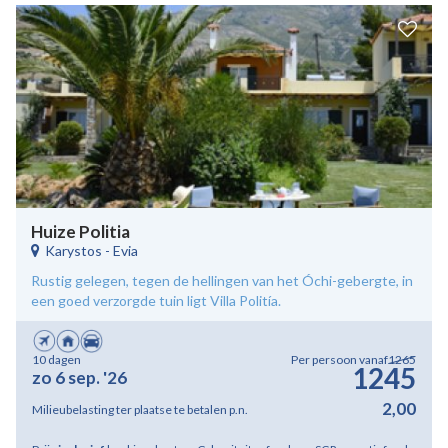
Huize Politia
Karystos
-
Evia
Rustig gelegen, tegen de hellingen van het Óchi-gebergte, in
een goed verzorgde tuin ligt Villa Politía.
10 dagen
Per persoon vanaf
1265
1245
zo 6 sep. '26
2,00
Milieubelasting ter plaatse te betalen p.n.