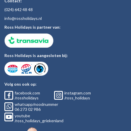
Contact:
(024)
642 48
48
inf
o@rossholiday
s.nl
Ross Holidays is partner van:
Ross Holidays is aangesloten bij:
Volg ons ook op:
facebook.com
instagram.com
/rossholidays
/ross_holidays
whatsapp/noodnummer
06
273 02
986
youtube
/ross_holidays_griekenland