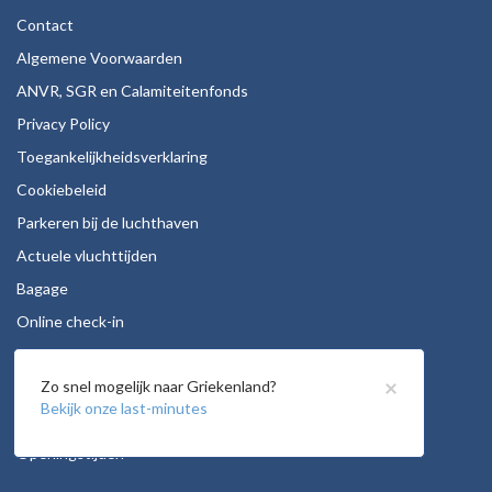
Contact
Algemene Voorwaarden
ANVR, SGR en Calamiteitenfonds
Privacy Policy
Toegankelijkheidsverklaring
Cookiebeleid
Parkeren bij de luchthaven
Actuele vluchttijden
Bagage
Online check-in
Stoelreservering
×
Zo snel mogelijk naar Griekenland?
Autohuur
Bekijk onze last-minutes
Vacatures
Openingstijden