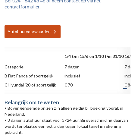
Bel 024 – 642 48 48 of neem contact op via het
contactformulier.
Autohuurvoorwaarden
1/4 t/m 15/6 en 1/10 t/m 31/10
16/6 
Categorie
7 dagen
7 da
B Fiat Panda of soortgelijk
inclusief
inclus
C Hyundai i20 of soortgelijk
€ 70,-
€ 84,-
Belangrijk om te weten
• Bovengenoemde prijzen zijn alleen geldig bij boeking vooraf, in
Nederland.
• 3 dagen autohuur staat voor 3×24 uur. Bij overschrijding daarvan
wordt ter plaatse een extra dag tegen lokaal tarief in rekening
gebracht.