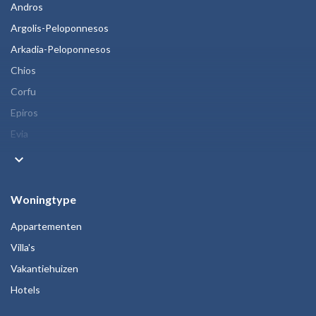
Andros
Argolis-Peloponnesos
Arkadia-Peloponnesos
Chios
Corfu
Epiros
Evia
keyboard_arrow_down
Woningtype
Appartementen
Villa's
Vakantiehuizen
Hotels