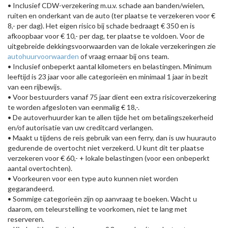
• Inclusief CDW-verzekering m.u.v. schade aan banden/wielen,
ruiten en onderkant van de auto (ter plaatse te verzekeren voor €
8,- per dag). Het eigen risico bij schade bedraagt € 350 en is
afkoopbaar voor € 10,- per dag, ter plaatse te voldoen. Voor de
uitgebreide dekkingsvoorwaarden van de lokale verzekeringen zie
autohuurvoorwaarden
of vraag ernaar bij ons team.
• Inclusief onbeperkt aantal kilometers en belastingen. Minimum
leeftijd is 23 jaar voor alle categorieën en minimaal 1 jaar in bezit
van een rijbewijs.
• Voor bestuurders vanaf 75 jaar dient een extra risicoverzekering
te worden afgesloten van eenmalig € 18,-.
• De autoverhuurder kan te allen tijde het om betalingszekerheid
en/of autorisatie van uw creditcard verlangen.
• Maakt u tijdens de reis gebruik van een ferry, dan is uw huurauto
gedurende de overtocht niet verzekerd. U kunt dit ter plaatse
verzekeren voor € 60,- + lokale belastingen (voor een onbeperkt
aantal overtochten).
• Voorkeuren voor een type auto kunnen niet worden
gegarandeerd.
• Sommige categorieën zijn op aanvraag te boeken. Wacht u
daarom, om teleurstelling te voorkomen, niet te lang met
reserveren.