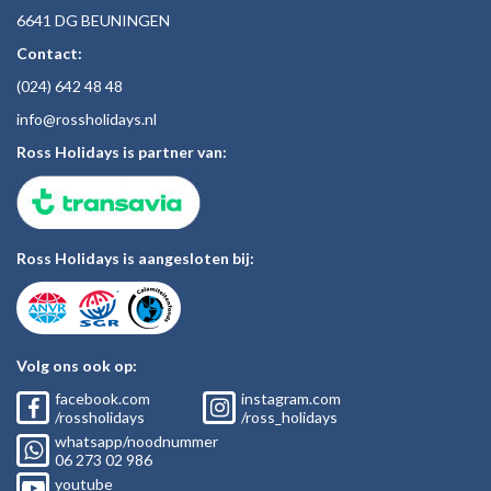
6641 DG BEUNINGEN
Contact:
(024)
642 48
48
inf
o@rossholiday
s.nl
Ross Holidays is partner van:
Ross Holidays is aangesloten bij:
Volg ons ook op:
facebook.com
instagram.com
/rossholidays
/ross_holidays
whatsapp/noodnummer
06
273 02
986
youtube