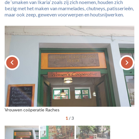
de ‘smaken van Ikaria’ zoals zij zich noemen, houden zich
bezig met het maken van marmelades, chutneys, patisserieën,
maar ook zeep, geweven voorwerpen en houtsnijwerken.
keyboard_arrow_left
keyboard_arrow_right
Vrouwen coöperatie Raches
Vr
1
/
3