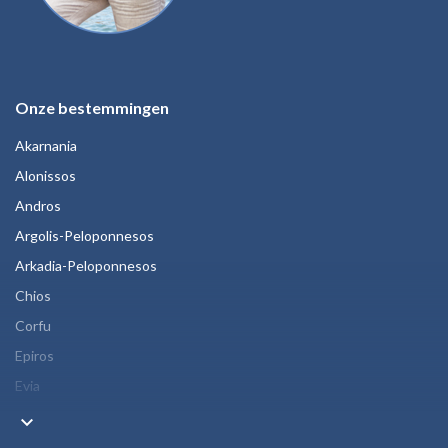
Onze bestemmingen
Akarnania
Alonissos
Andros
Argolis-Peloponnesos
Arkadia-Peloponnesos
Chios
Corfu
Epiros
Evia
keyboard_arrow_down