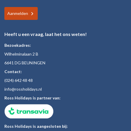
Aanmelden
Heeft u een vraag, laat het ons weten!
Bezoekadres:
Wilhelminalaan 2 B
6641 DG BEUNINGEN
Contact:
(024)
642 48
48
inf
o@rossholiday
s.nl
Ross Holidays is partner van:
Ross Holidays is aangesloten bij: