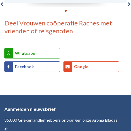
Deel
Vrouwen coöperatie Raches
met
vrienden of reisgenoten
Whatsapp
Facebook
Google
Aanmelden nieuwsbrief
35.000 Griekenlandliefhebbers ontvangen onze Aroma Elladas
al: