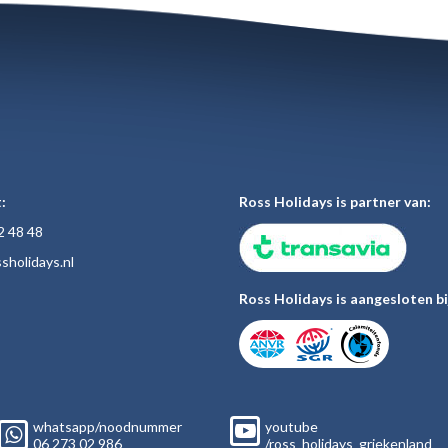
:
Ross Holidays is partner van:
2 48
48
sholiday
s.nl
Ross Holidays is aangesloten bi
whatsapp/noodnummer
youtube
06
273 02
986
/ross_holidays_griekenland