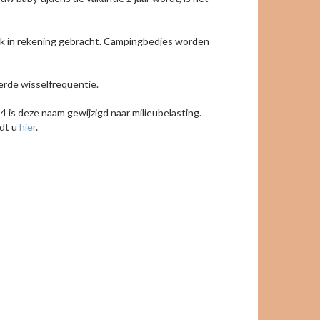
ek in rekening gebracht. Campingbedjes worden
eerde wisselfrequentie.
 is deze naam gewijzigd naar milieubelasting.
ndt u
hier
.
keyboard_arrow_right