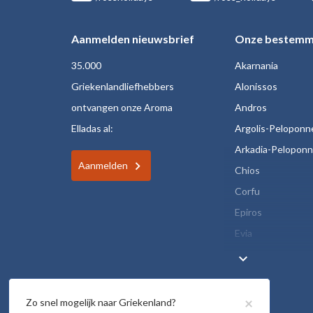
Aanmelden nieuwsbrief
Onze bestemm
35.000
Akarnania
Griekenlandliefhebbers
Alonissos
ontvangen onze Aroma
Andros
Elladas al:
Argolis-Peloponn
Arkadia-Pelopon
Aanmelden
Chios
Corfu
Epiros
Evia
keyboard_arrow_down
×
Zo snel mogelijk naar Griekenland?