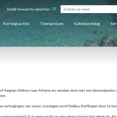
Bekijk bewaarde vakanties
Kortingsacties
Themareizen
Kafenion/blog
Ser
of Aegean Airlines naar Athene en vandaar door met een binnenlandse vl
pen.
 verhogingen van taxen, toeslagen en/of (milieu-)heffingen door te be
osten berekend. Er is geen recht op een eigen stoel in het vliegtuig. Als