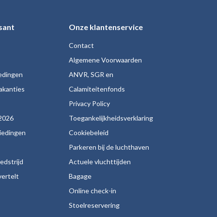
sant
Onze klantenservice
Contact
Algemene Voorwaarden
iedingen
ANVR, SGR en
akanties
Calamiteitenfonds
s
Privacy Policy
2026
Toegankelijkheidsverklaring
biedingen
Cookiebeleid
Parkeren bij de luchthaven
edstrijd
Actuele vluchttijden
ertelt
Bagage
Online check-in
Stoelreservering