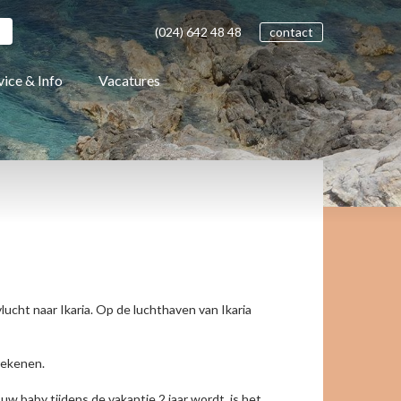
(024)
642 48
48
contact
vice & Info
Vacatures
ucht naar Ikaria. Op de luchthaven van Ikaria
rekenen.
 uw baby tijdens de vakantie 2 jaar wordt, is het