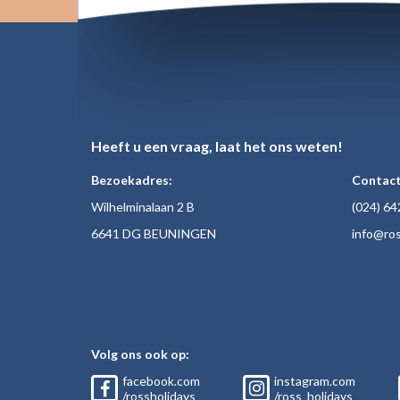
Heeft u een vraag, laat het ons weten!
Bezoekadres:
Contact
Wilhelminalaan 2 B
(024)
64
6641 DG BEUNINGEN
inf
o@ros
Volg ons ook op:
facebook.com
instagram.com
/rossholidays
/ross_holidays