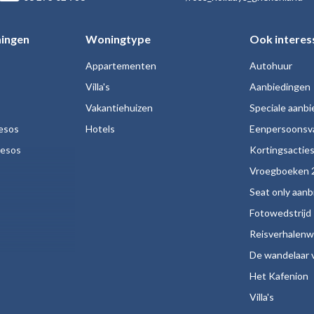
ingen
Woningtype
Ook interes
Appartementen
Autohuur
Villa's
Aanbiedingen
Vakantiehuizen
Speciale aanb
esos
Hotels
Eenpersoonsv
nesos
Kortingsactie
Vroegboeken 
Seat only aan
Fotowedstrijd
Reisverhalenw
De wandelaar v
Het Kafenion
Villa's