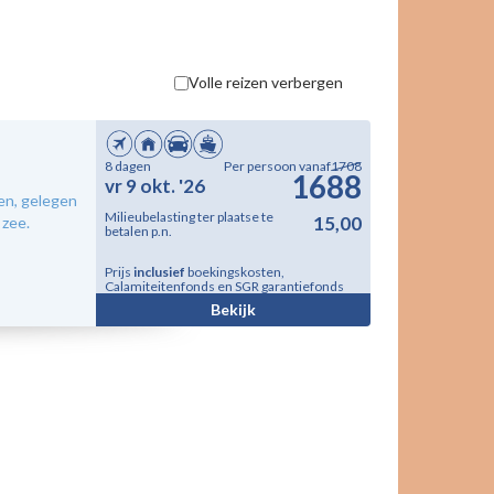
Volle reizen verbergen
8 dagen
Per persoon vanaf
1708
1688
vr 9 okt. '26
ten, gelegen
Milieubelasting ter plaatse te
15,00
 zee.
betalen p.n.
Prijs
inclusief
boekingskosten,
Calamiteitenfonds en SGR garantiefonds
Bekijk