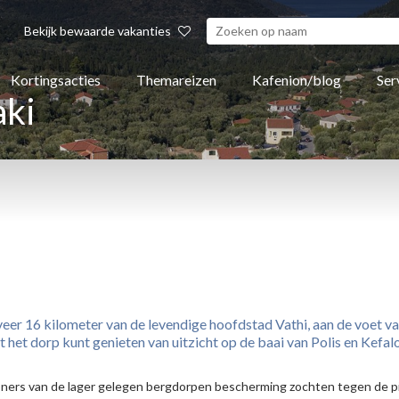
Bekijk bewaarde vakanties
Kortingsacties
Themareizen
Kafenion/blog
Ser
aki
veer 16 kilometer van de levendige hoofdstad Vathi, aan de voet va
het dorp kunt genieten van uitzicht op de baai van Polis en Kefalo
oners van de lager gelegen bergdorpen bescherming zochten tegen de pi