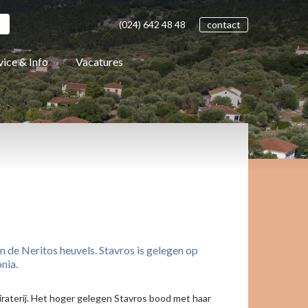
(024)
642 48
48
contact
vice & Info
Vacatures
n de Neritos heuvels. Stavros is gelegen op
nia.
raterij. Het hoger gelegen Stavros bood met haar