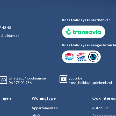
:
Ross Holidays is partner van:
2 48
48
sholiday
s.nl
Ross Holidays is aangesloten bi
whatsapp/noodnummer
youtube
06
273 02
986
/ross_holidays_griekenland
ingen
Woningtype
Ook interes
Appartementen
Autohuur
Villa's
Aanbiedingen