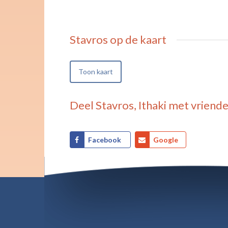
Stavros
op de kaart
Toon kaart
Deel
Stavros, Ithaki
met vriende
Facebook
Google