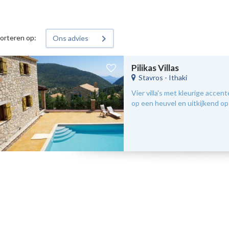
orteren op:
Ons advies
Pilikas Villas
Stavros
-
Ithaki
Vier villa's met kleurige accen
op een heuvel en uitkijkend op