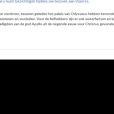
ie u kunt bezichtigen tijdens uw bezoek aan Stavros.
sche vondsten, eeuwen geleden het paleis van Odysseus hebben bevonden. 
k zwemmen en snorkelen. Voor de liefhebbers zijn er ook waterfietsen en 
et heiligdom van de god Apollo uit de negende eeuw voor Christus gevond