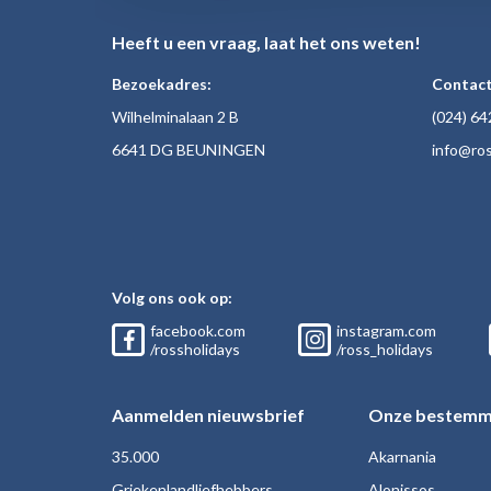
Heeft u een vraag, laat het ons weten!
Bezoekadres:
Contact
Wilhelminalaan 2 B
(024)
64
6641 DG BEUNINGEN
inf
o@ros
Volg ons ook op:
facebook.com
instagram.com
/rossholidays
/ross_holidays
Aanmelden nieuwsbrief
Onze bestemm
35.000
Akarnania
Griekenlandliefhebbers
Alonissos