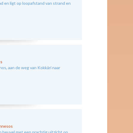
 en ligt op loopafstand van strand en
s
nos, aan de weg van Kokkári naar
onnesos
n heuvel met een prachtig uitzicht op