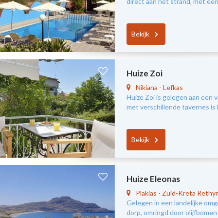
direct aan het strand, met een
Bekijk
Huize Zoi
Nikiana
-
Lefkas
Huize Zoí is gelegen aan een v
met verschillende tavernes is
Bekijk
Huize Eleonas
Plakias
-
Zuid-Kreta Reth
Gelegen in een landelijke omg
dorp, omringd door olijfbomen i