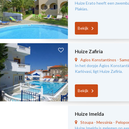
Huize Erato heeft een zwembad
Plakias.
Bekijk
Huize Zafiria
Agios Konstantinos
-
Samo
In het dorpje Ágios Konstantí
Karlóvasi, ligt Huize Zafíria.
Bekijk
Huize Imelda
Stoupa
-
Messinia - Pelop
Huize Imelda is gelegen op ee