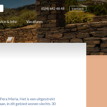
(024)
642 48
48
contact
vice & Info
Vacatures
Pera Meria. Het is een uitgestrekt
an, in dit gebied wonen slechts 30