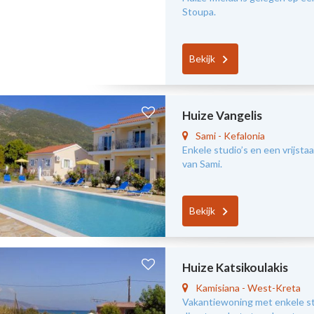
Stoupa.
Bekijk
Huize Vangelis
Sami
-
Kefalonia
Enkele studio’s en een vrijs
van Sami.
Bekijk
Huize Katsikoulakis
Kamisiana
-
West-Kreta
Vakantiewoning met enkele s