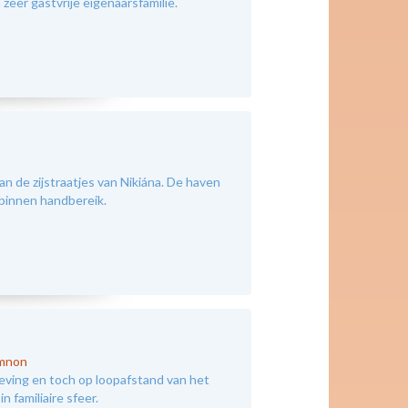
 zeer gastvrije eigenaarsfamilie.
an de zijstraatjes van Nikiána. De haven
 binnen handbereik.
ymnon
eving en toch op loopafstand van het
n familiaire sfeer.