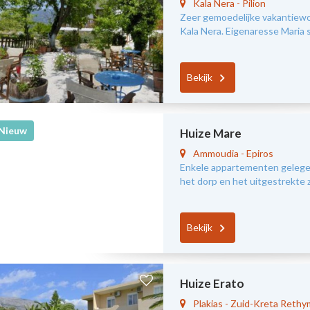
Kala Nera
-
Pilion
Zeer gemoedelijke vakantiewo
Kala Nera. Eigenaresse Maria s
Bekijk
Nieuw
Huize Mare
Ammoudia
-
Epiros
Enkele appartementen gelegen
het dorp en het uitgestrekte
Bekijk
Huize Erato
Plakias
-
Zuid-Kreta Reth