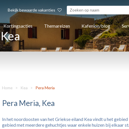
Bekijk bewaarde vakanties
Kortingsacties
Themareizen
Kafenion/blog
Ser
 Kea
Home
>
Kea
>
Pera Meria
Pera Meria, Kea
In het noordoosten van het Griekse eiland Kea vindt u het gebied 
gebied met meerdere gehuchtjes waar enkele huizen bij elkaar sta