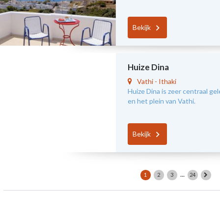
Bekijk
Huize Dina
Vathi
-
Ithaki
Huize Dina is zeer centraal ge
en het plein van Vathi.
Bekijk
...
1
2
3
24