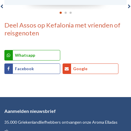
Deel
Assos op Kefalonia
met vrienden of
reisgenoten
Whatsapp
Facebook
Google
Aanmelden nieuwsbrief
35.000 Griekenlandliefhebbers ontvangen onze Aroma Elladas
al: