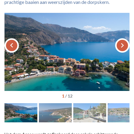
prachtige baaien aan weerszijden van de dorpskern.
keyboard_arrow_left
keyboard_arrow_right
1
/
12