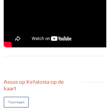
Assos op Kefalonia
op de
kaart
Toon kaart