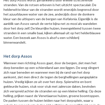
Het dorp Assos wordt geflankeerd door enkele schitterende
stranden. Van de rotsen erboven is het uitzicht spectaculair. De
helderwitte kleur van de stranden wordt enerzijds begrensd door
het azuurblauwe water van de zee, anderzijds door de donkere
kleur van de uitlopers van de bergen van Kefalonia. Eigenlijk is de
aanblik van Assos vanuit de verte bijna net zo mooi als wandelen
door het dorp zelf. De kleurrijke huizen, ineengeklemd tussen twee
stranden in een smalle baai, kijken allemaal uit op het helderblauwe
water. Een bezoek aan Assos is alsof u een schilderij
binnenwandelt.
Het dorp Assos
Wanneer men richting Assos gaat, door de bergen, ziet men het
dorp beneden op een schiereiland aan zee liggen. De weg slingert
zich naar beneden en wanneer men bij de rand van het dorp
aankomt, ziet men direct de tegen de berghellingen aangeplakte
huizen. Vredig kijken ze uit over het dorp. Spierwitte en bont
gekleurde huizen, stuk voor stuk met zalmroze daken, bevinden
zich verspreid achter de stranden en op een kleine helling. Op deze
helling, prijken naast de Venetiaanse huizen, groene boomtoppen.
De paden tussen de huizen leiden naar het dorpsplein, waar u