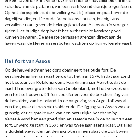
enkele tavernes kunt vinden. U heeft hier de mogelijkheid om in de
schaduw van de platanen, van een verfrissend drankje te genieten.
Op het dorpsplein zit de bevolking wat bij elkaar en praat over de
dagelijkse dingen. De oude, Venetiaanse huizen, in enigszins
vervallen staat, geven de belangrijkheid van Assos aan in vroeger
tijden. Het huidige dorp heeft het authentieke karakter goed
kunnen bewaren. De meeste terrassen grenzen direct aan de
haven waar de kleine vissersboten wachten op hun volgende vaart.
Het fort van Assos
Op de heuvel achter het dorp domineert het oude fort. De
geschiedenis hiervan gaat terug tot het jaar 1574. In dat jaar zond
het bestuur van Kefalonia een afvaardiging naar Venetië, dat de
macht had over grote delen van Griekenland, met het verzoek om
een fort te bouwen. Dit fort zou dienen voor de bescherming van
de bevolking van het eiland. In de omgeving van Argostoli was al
een fort, maar dit was niet voldoende. De ligging van Assos was zo
gunstig, dat er sprake was van een natuurlijke bescherming.
Venetië vond het een goed plan en stemde toe in de bouw van een
fort. Er werd gestart in 1593 en was twee jaar later al klaar. Dit alles
is duidelijk geworden uit de inscripties in een plaat die zich boven