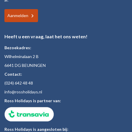
Aanmelden
Heeft u een vraag, laat het ons weten!
Bezoekadres:
Wilhelminalaan 2 B
6641 DG BEUNINGEN
Contact:
(024)
642 48
48
inf
o@rossholiday
s.nl
Ross Holidays is partner van:
Ross Holidays is aangesloten bij: