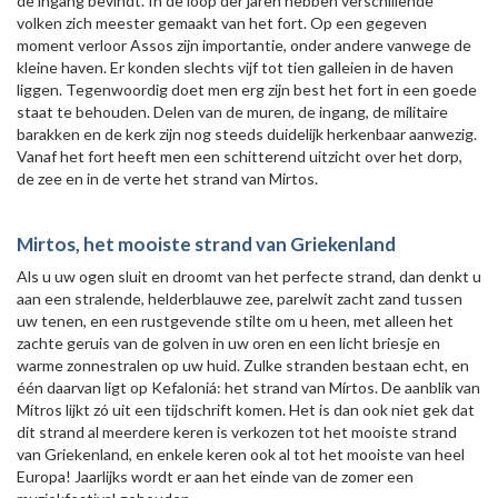
de ingang bevindt. In de loop der jaren hebben verschillende
volken zich meester gemaakt van het fort. Op een gegeven
moment verloor Assos zijn importantie, onder andere vanwege de
kleine haven. Er konden slechts vijf tot tien galleien in de haven
liggen. Tegenwoordig doet men erg zijn best het fort in een goede
staat te behouden. Delen van de muren, de ingang, de militaire
barakken en de kerk zijn nog steeds duidelijk herkenbaar aanwezig.
Vanaf het fort heeft men een schitterend uitzicht over het dorp,
de zee en in de verte het strand van Mirtos.
Mirtos, het mooiste strand van Griekenland
Als u uw ogen sluit en droomt van het perfecte strand, dan denkt u
aan een stralende, helderblauwe zee, parelwit zacht zand tussen
uw tenen, en een rustgevende stilte om u heen, met alleen het
zachte geruis van de golven in uw oren en een licht briesje en
warme zonnestralen op uw huid. Zulke stranden bestaan echt, en
één daarvan ligt op Kefaloniá: het strand van Mírtos. De aanblik van
Mítros lijkt zó uit een tijdschrift komen. Het is dan ook niet gek dat
dit strand al meerdere keren is verkozen tot het mooiste strand
van Griekenland, en enkele keren ook al tot het mooiste van heel
Europa! Jaarlijks wordt er aan het einde van de zomer een