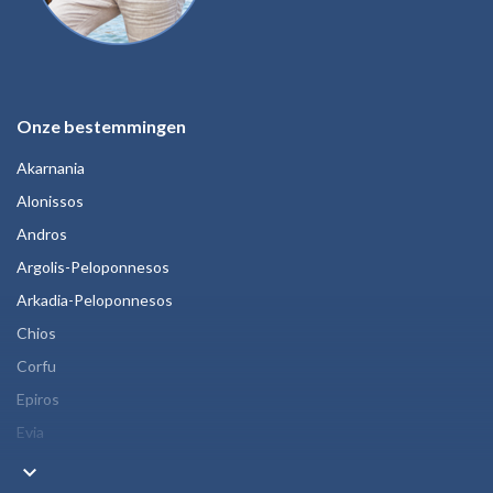
Onze bestemmingen
Akarnania
Alonissos
Andros
Argolis-Peloponnesos
Arkadia-Peloponnesos
Chios
Corfu
Epiros
Evia
keyboard_arrow_down