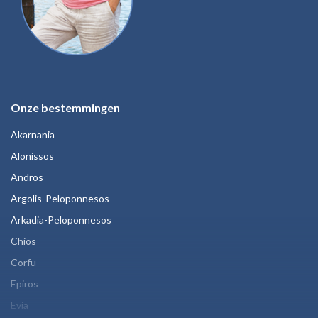
Onze bestemmingen
Akarnania
Alonissos
Andros
Argolis-Peloponnesos
Arkadia-Peloponnesos
Chios
Corfu
Epiros
Evia