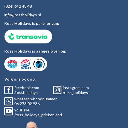
(024)
642 48
48
inf
o@rossholiday
s.nl
Ross Holidays is partner van:
Ross Holidays is aangesloten bij:
Volg ons ook op:
facebook.com
instagram.com
/rossholidays
/ross_holidays
whatsapp/noodnummer
06
273 02
986
youtube
/ross_holidays_griekenland