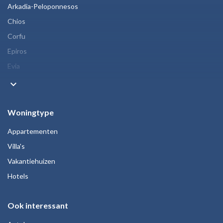
Arkadia-Peloponnesos
Chios
Corfu
Epiros
Evia
keyboard_arrow_down
Woningtype
Appartementen
Villa's
Vakantiehuizen
Hotels
Ook interessant