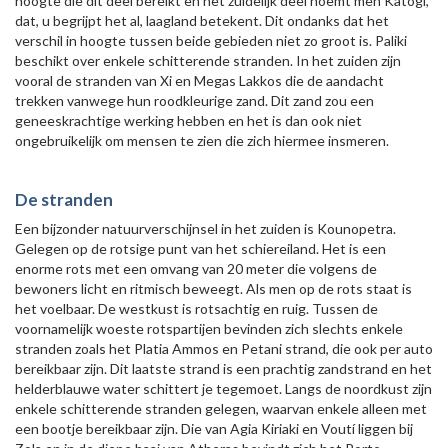
hoogte die dit deel bereikt en het zuidelijk deel noemt men Katogi,
dat, u begrijpt het al, laagland betekent. Dit ondanks dat het
verschil in hoogte tussen beide gebieden niet zo groot is. Paliki
beschikt over enkele schitterende stranden. In het zuiden zijn
vooral de stranden van Xi en Megas Lakkos die de aandacht
trekken vanwege hun roodkleurige zand. Dit zand zou een
geneeskrachtige werking hebben en het is dan ook niet
ongebruikelijk om mensen te zien die zich hiermee insmeren.
De stranden
Een bijzonder natuurverschijnsel in het zuiden is Kounopetra.
Gelegen op de rotsige punt van het schiereiland. Het is een
enorme rots met een omvang van 20 meter die volgens de
bewoners licht en ritmisch beweegt. Als men op de rots staat is
het voelbaar. De westkust is rotsachtig en ruig. Tussen de
voornamelijk woeste rotspartijen bevinden zich slechts enkele
stranden zoals het Platia Ammos en Petani strand, die ook per auto
bereikbaar zijn. Dit laatste strand is een prachtig zandstrand en het
helderblauwe water schittert je tegemoet. Langs de noordkust zijn
enkele schitterende stranden gelegen, waarvan enkele alleen met
een bootje bereikbaar zijn. Die van Agia Kiriaki en Voutí liggen bij