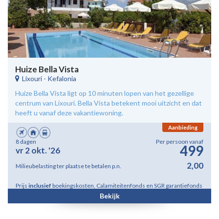
Huize Bella Vista
Lixouri
-
Kefalonia
Huize Bella Vista ligt op 10 minuten lopen van het gezellige
centrum van Lixouri. Bella Vista betekent mooi uitzicht en dat
heeft u vanaf deze vakantiewoning.
Aanbieding
8 dagen
Per persoon vanaf
499
vr 2 okt. '26
2,00
Milieubelasting ter plaatse te betalen p.n.
Prijs
inclusief
boekingskosten, Calamiteitenfonds en SGR garantiefonds
Bekijk