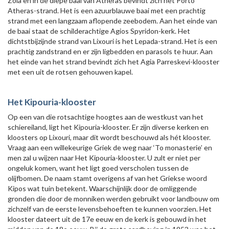
Zola en in de diepe baai van Atheras bevindt zich het Porto
Atheras-strand. Het is een azuurblauwe baai met een prachtig
strand met een langzaam aflopende zeebodem. Aan het einde van
de baai staat de schilderachtige Agios Spyridon-kerk. Het
dichtstbijzijnde strand van Lixouri is het Lepada-strand. Het is een
prachtig zandstrand en er zijn ligbedden en parasols te huur. Aan
het einde van het strand bevindt zich het Agia Parreskevi-klooster
met een uit de rotsen gehouwen kapel.
Het Kipouria-klooster
Op een van die rotsachtige hoogtes aan de westkust van het
schiereiland, ligt het Kipouria-klooster. Er zijn diverse kerken en
kloosters op Lixouri, maar dit wordt beschouwd als hét klooster.
Vraag aan een willekeurige Griek de weg naar ‘To monasterie’ en
men zal u wijzen naar Het Kipouria-klooster. U zult er niet per
ongeluk komen, want het ligt goed verscholen tussen de
olijfbomen. De naam stamt overigens af van het Griekse woord
Kipos wat tuin betekent. Waarschijnlijk door de omliggende
gronden die door de monniken werden gebruikt voor landbouw om
zichzelf van de eerste levensbehoeften te kunnen voorzien. Het
klooster dateert uit de 17e eeuw en de kerk is gebouwd in het