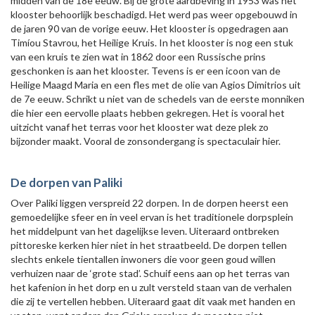
midden van de 18e eeuw. Bij de grote aardbeving in 1953 was het
klooster behoorlijk beschadigd. Het werd pas weer opgebouwd in
de jaren 90 van de vorige eeuw. Het klooster is opgedragen aan
Timíou Stavrou, het Heilige Kruis. In het klooster is nog een stuk
van een kruis te zien wat in 1862 door een Russische prins
geschonken is aan het klooster. Tevens is er een icoon van de
Heilige Maagd Maria en een fles met de olie van Agios Dimitrios uit
de 7e eeuw. Schrikt u niet van de schedels van de eerste monniken
die hier een eervolle plaats hebben gekregen. Het is vooral het
uitzicht vanaf het terras voor het klooster wat deze plek zo
bijzonder maakt. Vooral de zonsondergang is spectaculair hier.
De dorpen van Paliki
Over Paliki liggen verspreid 22 dorpen. In de dorpen heerst een
gemoedelijke sfeer en in veel ervan is het traditionele dorpsplein
het middelpunt van het dagelijkse leven. Uiteraard ontbreken
pittoreske kerken hier niet in het straatbeeld. De dorpen tellen
slechts enkele tientallen inwoners die voor geen goud willen
verhuizen naar de ‘grote stad’. Schuif eens aan op het terras van
het kafenion in het dorp en u zult versteld staan van de verhalen
die zij te vertellen hebben. Uiteraard gaat dit vaak met handen en