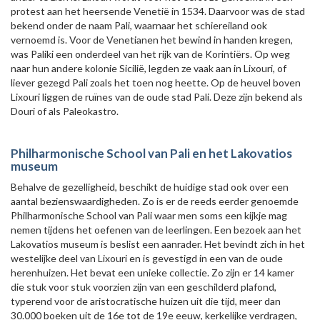
protest aan het heersende Venetië in 1534. Daarvoor was de stad
bekend onder de naam Pali, waarnaar het schiereiland ook
vernoemd is. Voor de Venetianen het bewind in handen kregen,
was Paliki een onderdeel van het rijk van de Korintiërs. Op weg
naar hun andere kolonie Sicilië, legden ze vaak aan in Lixouri, of
liever gezegd Pali zoals het toen nog heette. Op de heuvel boven
Lixouri liggen de ruïnes van de oude stad Pali. Deze zijn bekend als
Douri of als Paleokastro.
Philharmonische School van Pali en het Lakovatios
museum
Behalve de gezelligheid, beschikt de huidige stad ook over een
aantal bezienswaardigheden. Zo is er de reeds eerder genoemde
Philharmonische School van Pali waar men soms een kijkje mag
nemen tijdens het oefenen van de leerlingen. Een bezoek aan het
Lakovatios museum is beslist een aanrader. Het bevindt zich in het
westelijke deel van Lixouri en is gevestigd in een van de oude
herenhuizen. Het bevat een unieke collectie. Zo zijn er 14 kamer
die stuk voor stuk voorzien zijn van een geschilderd plafond,
typerend voor de aristocratische huizen uit die tijd, meer dan
30.000 boeken uit de 16e tot de 19e eeuw, kerkelijke verdragen,