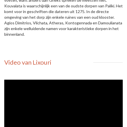
voeten, want anders dan Grieks spreken de meesten niet.
Kouvalata is waarschijnlijk een van de oudste dorpen van Paliki. Het
komt voor in geschriften die dateren uit 1275. In de directe
omgeving van het dorp zijn enkele ruïnes van een oud klooster.
Agios Dimitrios, Vlichata, Atheras, Kontogennada en Damoulianata
zijn enkele welluidende namen voor karakteristieke dorpen in het
binnenland.
Video van Lixouri