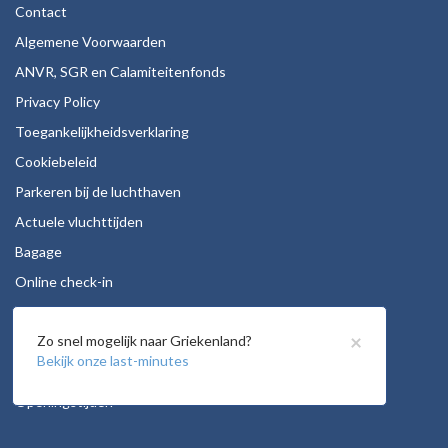
Contact
Algemene Voorwaarden
ANVR, SGR en Calamiteitenfonds
Privacy Policy
Toegankelijkheidsverklaring
Cookiebeleid
Parkeren bij de luchthaven
Actuele vluchttijden
Bagage
Online check-in
Stoelreservering
×
Zo snel mogelijk naar Griekenland?
Autohuur
Bekijk onze last-minutes
Vacatures
Openingstijden