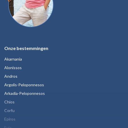
Onze bestemmingen
Akarnania
Alonissos
Andros
Argolis-Peloponnesos
Arkadia-Peloponnesos
Chios
Corfu
Epiros
Evia