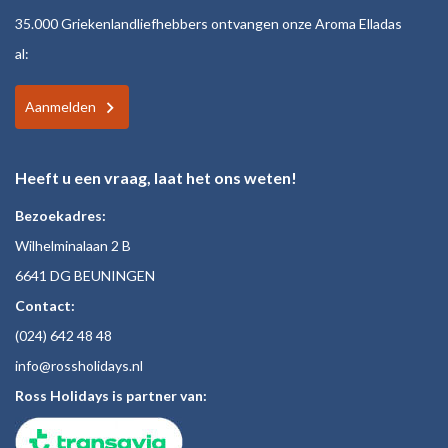
35.000 Griekenlandliefhebbers ontvangen onze Aroma Elladas
al:
Aanmelden
Heeft u een vraag, laat het ons weten!
Bezoekadres:
Wilhelminalaan 2 B
6641 DG BEUNINGEN
Contact:
(024)
642 48
48
inf
o@rossholiday
s.nl
Ross Holidays is partner van: