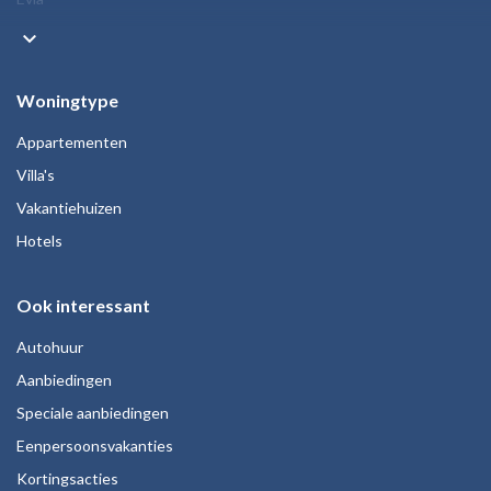
keyboard_arrow_down
Woningtype
Appartementen
Villa's
Vakantiehuizen
Hotels
Ook interessant
Autohuur
Aanbiedingen
Speciale aanbiedingen
Eenpersoonsvakanties
Kortingsacties