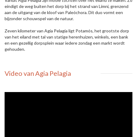
Vanuit Agia Pelagia zijn mooie tochten over het eiland te maken. Zo
eindigt de weg buiten het dorp bij het strand van Límni, grenzend
aan de uitgang van de kloof van Paleóchora. Dit duo vormt een
bijzonder schouwspel van de natuur.
Zeven kilometer van Agía Pelagía ligt Potamós, het grootste dorp
van het eiland met tal van statige herenhuizen, winkels, een bank
en een gezellig dorpsplein waar iedere zondag een markt wordt
gehouden.
Video van Agia Pelagia