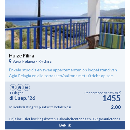
Huize Filira
Agia Pelagia
-
Kythira
Enkele studio's en twee appartementen op loopafstand van
Agia Pelagia en alle terrassen/balkons met uitzicht op zee.
11 dagen
Per persoon vanaf
1475
1455
di 1 sep. '26
2,00
Milieubelasting ter plaatse te betalen p.n.
Prijs
inclusief
boekingskosten, Calamiteitenfonds en SGR garantiefonds
Bekijk