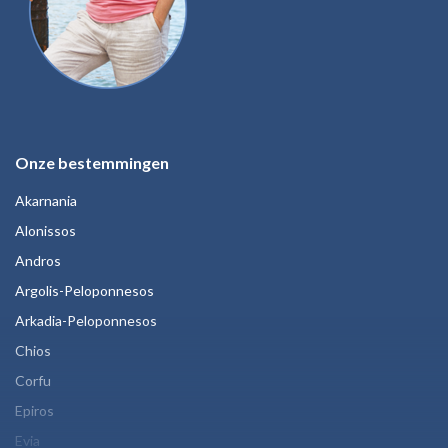
Onze bestemmingen
Akarnania
Alonissos
Andros
Argolis-Peloponnesos
Arkadia-Peloponnesos
Chios
Corfu
Epiros
Evia