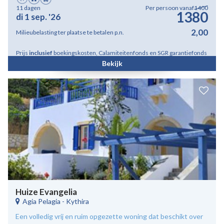
11 dagen
Per persoon vanaf
1400
1380
di 1 sep. '26
2,00
Milieubelasting ter plaatse te betalen p.n.
Prijs
inclusief
boekingskosten, Calamiteitenfonds en SGR garantiefonds
Bekijk
Huize Evangelia
Agia Pelagia
-
Kythira
Een volledig vrij en ruim opgezette woning dat beschikt over