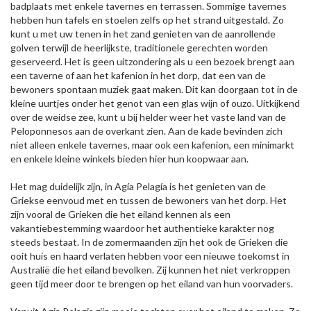
badplaats met enkele tavernes en terrassen. Sommige tavernes
hebben hun tafels en stoelen zelfs op het strand uitgestald. Zo
kunt u met uw tenen in het zand genieten van de aanrollende
golven terwijl de heerlijkste, traditionele gerechten worden
geserveerd. Het is geen uitzondering als u een bezoek brengt aan
een taverne of aan het kafenion in het dorp, dat een van de
bewoners spontaan muziek gaat maken. Dit kan doorgaan tot in de
kleine uurtjes onder het genot van een glas wijn of ouzo. Uitkijkend
over de weidse zee, kunt u bij helder weer het vaste land van de
Peloponnesos aan de overkant zien. Aan de kade bevinden zich
niet alleen enkele tavernes, maar ook een kafenion, een minimarkt
en enkele kleine winkels bieden hier hun koopwaar aan.
Het mag duidelijk zijn, in Agía Pelagía is het genieten van de
Griekse eenvoud met en tussen de bewoners van het dorp. Het
zijn vooral de Grieken die het eiland kennen als een
vakantiebestemming waardoor het authentieke karakter nog
steeds bestaat. In de zomermaanden zijn het ook de Grieken die
ooit huis en haard verlaten hebben voor een nieuwe toekomst in
Australië die het eiland bevolken. Zij kunnen het niet verkroppen
geen tijd meer door te brengen op het eiland van hun voorvaders.