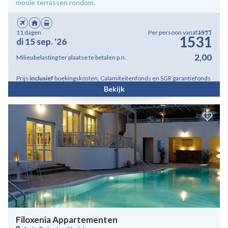
mooie terrassen rondom.
11 dagen
Per persoon vanaf
1551
1531
di 15 sep. '26
2,00
Milieubelasting ter plaatse te betalen p.n.
Prijs
inclusief
boekingskosten, Calamiteitenfonds en SGR garantiefonds
Bekijk
Filoxenia Appartementen