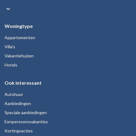
keyboard_arrow_down
Woningtype
Appartementen
Villa's
Vakantiehuizen
Hotels
Ook interessant
Autohuur
Aanbiedingen
Speciale aanbiedingen
Eenpersoonsvakanties
Kortingsacties