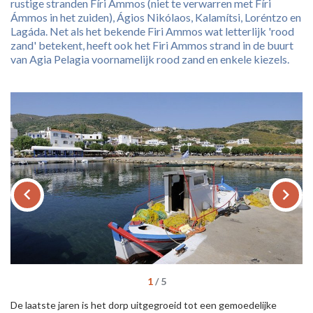
rustige stranden Fíri Ámmos (niet te verwarren met Fíri
Ámmos in het zuiden), Ágios Nikólaos, Kalamítsi, Loréntzo en
Lagáda. Net als het bekende Firi Ammos wat letterlijk 'rood
zand' betekent, heeft ook het Firi Ammos strand in de buurt
van Agia Pelagia voornamelijk rood zand en enkele kiezels.
keyboard_arrow_left
keyboard_arrow_right
1
/
5
De laatste jaren is het dorp uitgegroeid tot een gemoedelijke