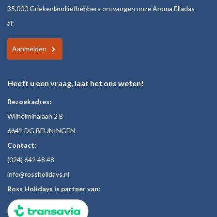
35.000 Griekenlandliefhebbers ontvangen onze Aroma Elladas
al:
Aanmelden
Heeft u een vraag, laat het ons weten!
Bezoekadres:
Wilhelminalaan 2 B
6641 DG BEUNINGEN
Contact:
(024)
642 48
48
inf
o@rossholiday
s.nl
Ross Holidays is partner van: