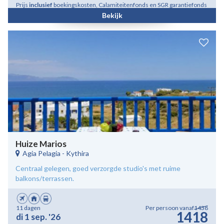
Prijs
inclusief
boekingskosten, Calamiteitenfonds en SGR garantiefonds
Bekijk
Huize Marios
Agia Pelagia
-
Kythira
Centraal gelegen, goed verzorgde studio's met ruime
balkons/terrassen.
11 dagen
Per persoon vanaf
1438
1418
di 1 sep. '26