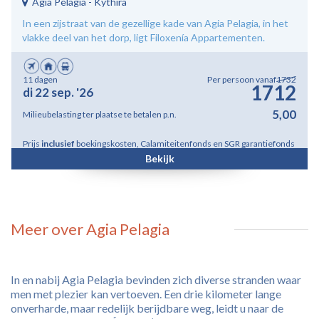
Agia Pelagia
-
Kythira
In een zijstraat van de gezellige kade van Agia Pelagia, in het
vlakke deel van het dorp, ligt Filoxenía Appartementen.
11 dagen
Per persoon vanaf
1732
1712
di 22 sep. '26
5,00
Milieubelasting ter plaatse te betalen p.n.
Prijs
inclusief
boekingskosten, Calamiteitenfonds en SGR garantiefonds
Bekijk
Meer over Agia Pelagia
In en nabij Agia Pelagia bevinden zich diverse stranden waar
men met plezier kan vertoeven. Een drie kilometer lange
onverharde, maar redelijk berijdbare weg, leidt u naar de