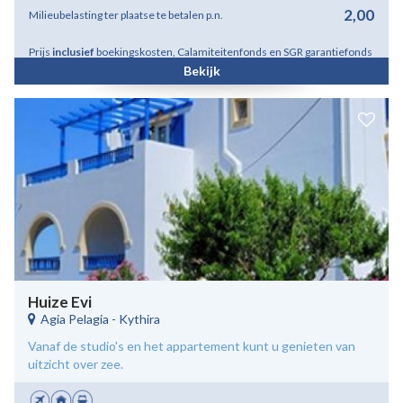
2,00
Milieubelasting ter plaatse te betalen p.n.
Prijs
inclusief
boekingskosten, Calamiteitenfonds en SGR garantiefonds
Bekijk
Huize Evi
Agia Pelagia
-
Kythira
Vanaf de studio's en het appartement kunt u genieten van
uitzicht over zee.