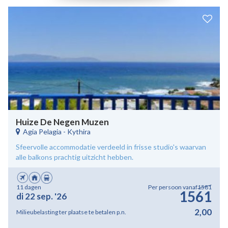
Huize De Negen Muzen
Agia Pelagia
-
Kythira
Sfeervolle accommodatie verdeeld in frisse studio's waarvan
alle balkons prachtig uitzicht hebben.
11 dagen
Per persoon vanaf
1581
1561
di 22 sep. '26
2,00
Milieubelasting ter plaatse te betalen p.n.