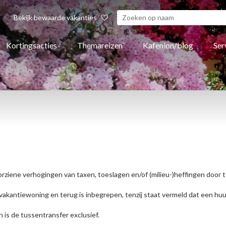
Bekijk bewaarde vakanties
Kortingsacties
Themareizen
Kafenion/blog
Ser
ziene verhogingen van taxen, toeslagen en/of (milieu-)heffingen door 
vakantiewoning en terug is inbegrepen, tenzij staat vermeld dat een huura
is de tussentransfer exclusief.