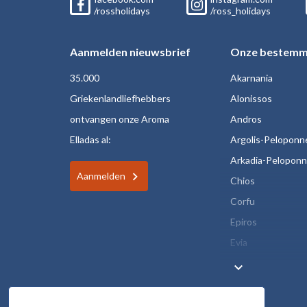
/rossholidays
/ross_holidays
Aanmelden nieuwsbrief
Onze bestemm
35.000
Akarnania
Griekenlandliefhebbers
Alonissos
ontvangen onze Aroma
Andros
Elladas al:
Argolis-Peloponn
Arkadia-Pelopon
Aanmelden
Chios
Corfu
Epiros
Evia
keyboard_arrow_down