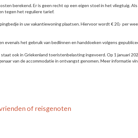
osten berekend. Er is geen recht op een eigen stoel in het vliegtuig. Als
n tegen het reguliere tarief.
ingbedje in uw vakantiewoning plaatsen. Hiervoor wordt € 20,- per we
egrepen evenals het gebruik van bedlinnen en handdoeken volgens gepublic
taat ook in Griekenland toeristenbelasting ingevoerd. Op 1 januari 2024
eigenaar van de accommodatie in ontvangst genomen. Meer informatie vi
vrienden of reisgenoten