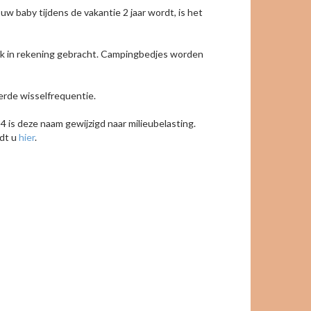
 uw baby tijdens de vakantie 2 jaar wordt, is het
ek in rekening gebracht. Campingbedjes worden
eerde wisselfrequentie.
 is deze naam gewijzigd naar milieubelasting.
ndt u
hier
.
keyboard_arrow_right