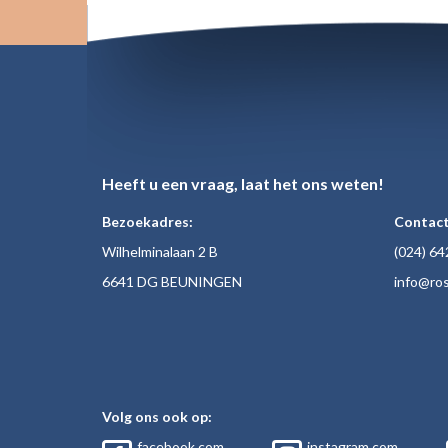
Heeft u een vraag, laat het ons weten!
Bezoekadres:
Contact
Wilhelminalaan 2 B
(024)
64
6641 DG BEUNINGEN
inf
o@ros
Volg ons ook op:
facebook.com
instagram.com