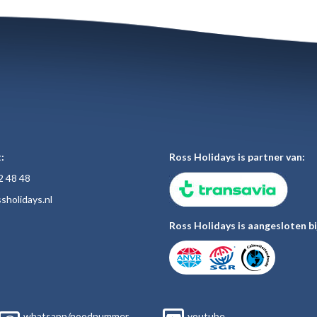
:
Ross Holidays is partner van:
2 48
48
sholiday
s.nl
Ross Holidays is aangesloten bi
whatsapp/noodnummer
youtube