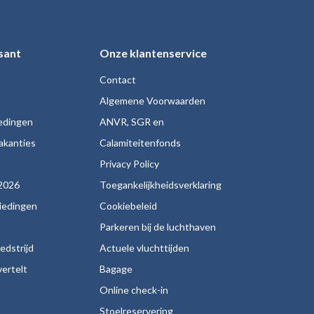
sant
Onze klantenservice
Contact
Algemene Voorwaarden
iedingen
ANVR, SGR en
akanties
Calamiteitenfonds
s
Privacy Policy
2026
Toegankelijkheidsverklaring
biedingen
Cookiebeleid
Parkeren bij de luchthaven
edstrijd
Actuele vluchttijden
ertelt
Bagage
Online check-in
Stoelreservering