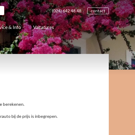
(024)
642 48
48
contact
vice & Info
Vacatures
te berekenen.
uto bij de prijs is inbegrepen.