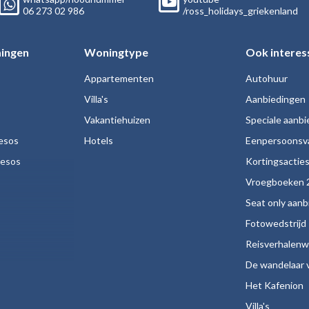
06
273 02
986
/ross_holidays_griekenland
ingen
Woningtype
Ook interes
Appartementen
Autohuur
Villa's
Aanbiedingen
Vakantiehuizen
Speciale aanb
esos
Hotels
Eenpersoonsv
nesos
Kortingsactie
Vroegboeken 
Seat only aan
Fotowedstrijd
Reisverhalenw
De wandelaar v
Het Kafenion
Villa's