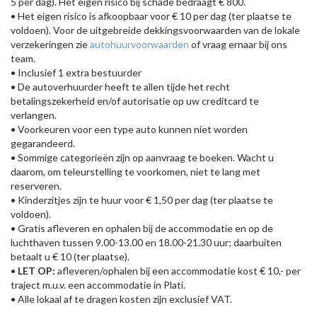
5 per dag). Het eigen risico bij schade bedraagt € 800.
• Het eigen risico is afkoopbaar voor € 10 per dag (ter plaatse te
voldoen). Voor de uitgebreide dekkingsvoorwaarden van de lokale
verzekeringen zie
autohuurvoorwaarden
of vraag ernaar bij ons
team.
• Inclusief 1 extra bestuurder
• De autoverhuurder heeft te allen tijde het recht
betalingszekerheid en/of autorisatie op uw creditcard te
verlangen.
• Voorkeuren voor een type auto kunnen niet worden
gegarandeerd.
• Sommige categorieën zijn op aanvraag te boeken. Wacht u
daarom, om teleurstelling te voorkomen, niet te lang met
reserveren.
• Kinderzitjes zijn te huur voor € 1,50 per dag (ter plaatse te
voldoen).
• Gratis afleveren en ophalen bij de accommodatie en op de
luchthaven tussen 9.00-13.00 en 18.00-21.30 uur; daarbuiten
betaalt u € 10 (ter plaatse).
•
LET OP:
afleveren/ophalen bij een accommodatie kost € 10,- per
traject m.u.v. een accommodatie in Plati.
• Alle lokaal af te dragen kosten zijn exclusief VAT.