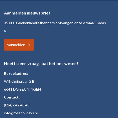
Aanmelden nieuwsbrief
35.000 Griekenlandliefhebbers ontvangen onze Aroma Elladas
al:
Aanmelden
Heeft u een vraag, laat het ons weten!
Bezoekadres:
Wilhelminalaan 2 B
6641 DG BEUNINGEN
Contact:
(024)
642 48
48
inf
o@rossholiday
s.nl