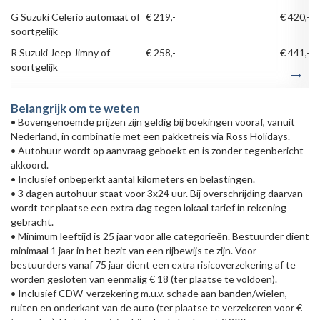
G Suzuki Celerio automaat of
€ 219,-
€ 420,-
soortgelijk
R Suzuki Jeep Jimny of
€ 258,-
€ 441,-
soortgelijk
Belangrijk om te weten
• Bovengenoemde prijzen zijn geldig bij boekingen vooraf, vanuit
Nederland, in combinatie met een pakketreis via Ross Holidays.
• Autohuur wordt op aanvraag geboekt en is zonder tegenbericht
akkoord.
• Inclusief onbeperkt aantal kilometers en belastingen.
• 3 dagen autohuur staat voor 3x24 uur. Bij overschrijding daarvan
wordt ter plaatse een extra dag tegen lokaal tarief in rekening
gebracht.
• Minimum leeftijd is 25 jaar voor alle categorieën. Bestuurder dient
minimaal 1 jaar in het bezit van een rijbewijs te zijn. Voor
bestuurders vanaf 75 jaar dient een extra risicoverzekering af te
worden gesloten van eenmalig € 18 (ter plaatse te voldoen).
• Inclusief CDW-verzekering m.u.v. schade aan banden/wielen,
ruiten en onderkant van de auto (ter plaatse te verzekeren voor €