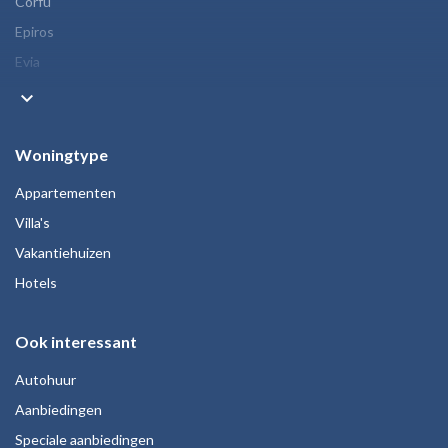
Corfu
Epiros
Evia
keyboard_arrow_down
Woningtype
Appartementen
Villa's
Vakantiehuizen
Hotels
Ook interessant
Autohuur
Aanbiedingen
Speciale aanbiedingen