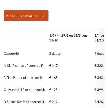
Autohuurvoorwaarden
1/4 t/m 29/6 en 31/8 t/m
1/4 t/m 
31/10
31/10
Categorie
3 dagen
7 dagen
A Kia Picanto of soortgelijk
€ 147,-
€ 322,-
B Fiat Panda of soortgelijk
€ 165,-
€ 343,-
C Hyundai i10 of soortgelijk
€ 198,-
€ 399,-
D Suzuki Swift of soortgelijk
€ 219,-
€ 420,-