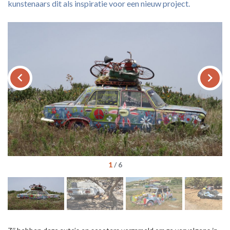
kunstenaars dit als inspiratie voor een nieuw project.
keyboard_arrow_left
keyboard_arrow_right
1
/
6