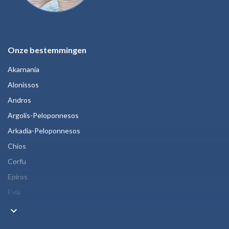
Onze bestemmingen
Akarnania
Alonissos
Andros
Argolis-Peloponnesos
Arkadia-Peloponnesos
Chios
Corfu
Epiros
Evia
keyboard_arrow_down