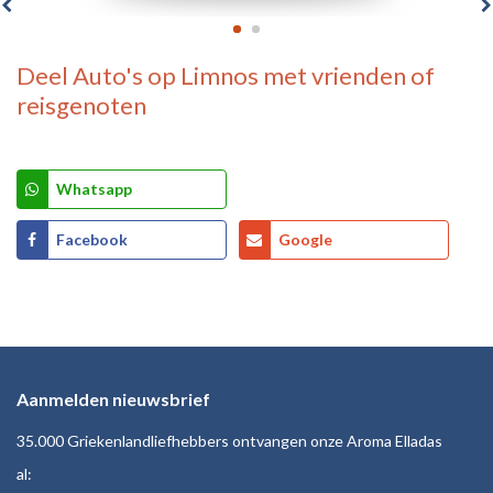
Deel
Auto's op Limnos
met vrienden of
reisgenoten
Whatsapp
Facebook
Google
Aanmelden nieuwsbrief
35.000 Griekenlandliefhebbers ontvangen onze Aroma Elladas
al: