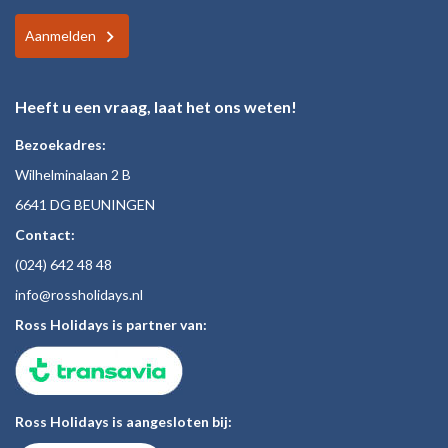
Aanmelden
Heeft u een vraag, laat het ons weten!
Bezoekadres:
Wilhelminalaan 2 B
6641 DG BEUNINGEN
Contact:
(024)
642 48
48
inf
o@rossholiday
s.nl
Ross Holidays is partner van:
Ross Holidays is aangesloten bij: