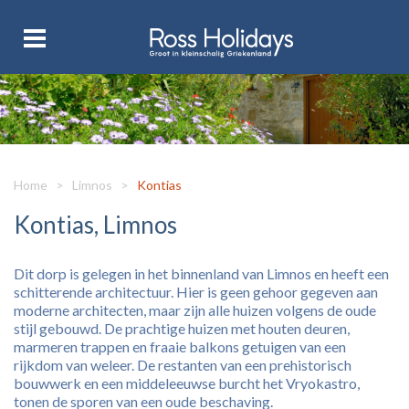
Home
>
Limnos
>
Kontias
Kontias, Limnos
Dit dorp is gelegen in het binnenland van Limnos en heeft een
schitterende architectuur. Hier is geen gehoor gegeven aan
moderne architecten, maar zijn alle huizen volgens de oude
stijl gebouwd. De prachtige huizen met houten deuren,
marmeren trappen en fraaie balkons getuigen van een
rijkdom van weleer. De restanten van een prehistorisch
bouwwerk en een middeleeuwse burcht het Vryokastro,
tonen de sporen van een oude beschaving.