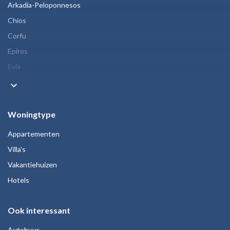
Arkadia-Peloponnesos
Chios
Corfu
Epiros
Evia
keyboard_arrow_down
Woningtype
Appartementen
Villa's
Vakantiehuizen
Hotels
Ook interessant
Autohuur