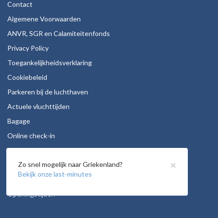
Contact
Algemene Voorwaarden
ANVR, SGR en Calamiteitenfonds
Privacy Policy
Toegankelijkheidsverklaring
Cookiebeleid
Parkeren bij de luchthaven
Actuele vluchttijden
Bagage
Online check-in
Stoelreservering
×
Zo snel mogelijk naar Griekenland?
Autohuur
Bekijk onze last-minutes
Vacatures
Openingstijden