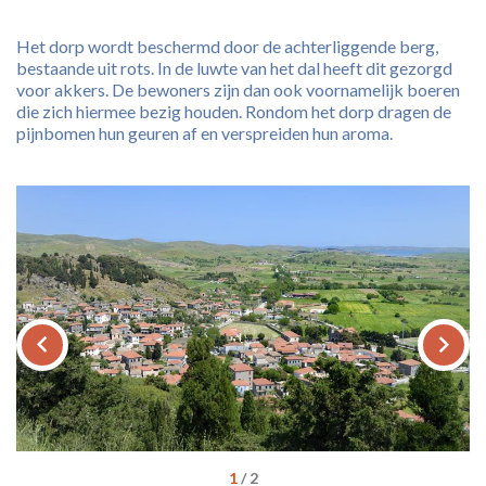
Het dorp wordt beschermd door de achterliggende berg,
bestaande uit rots. In de luwte van het dal heeft dit gezorgd
voor akkers. De bewoners zijn dan ook voornamelijk boeren
die zich hiermee bezig houden. Rondom het dorp dragen de
pijnbomen hun geuren af en verspreiden hun aroma.
keyboard_arrow_left
keyboard_arrow_right
1
/
2