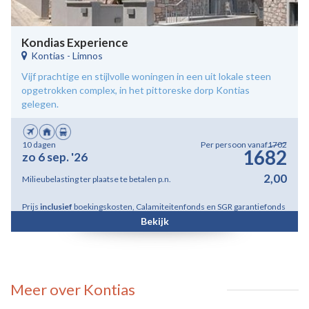
Kondias Experience
Kontias
-
Limnos
Vijf prachtige en stijlvolle woningen in een uit lokale steen
opgetrokken complex, in het pittoreske dorp Kontias
gelegen.
10 dagen
Per persoon vanaf
1702
1682
zo 6 sep. '26
2,00
Milieubelasting ter plaatse te betalen p.n.
Prijs
inclusief
boekingskosten, Calamiteitenfonds en SGR garantiefonds
Bekijk
Meer over Kontias