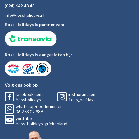
(024)
642 48
48
inf
o@rossholiday
s.nl
Ross Holidays is partner van:
Ross Holidays is aangesloten bij:
Volg ons ook op:
facebook.com
instagram.com
/rossholidays
/ross_holidays
whatsapp/noodnummer
06
273 02
986
youtube
/ross_holidays_griekenland