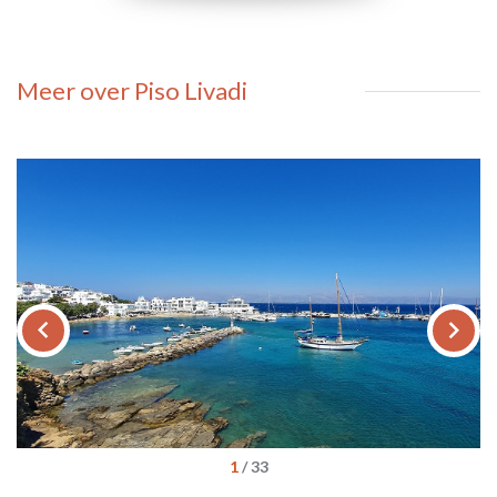
Meer over Piso Livadi
keyboard_arrow_left
keyboard_arrow_right
1
/
33