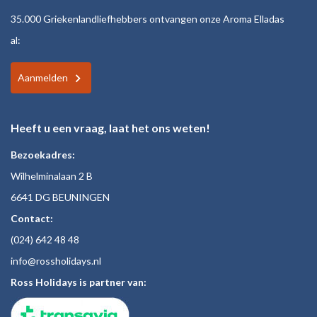
35.000 Griekenlandliefhebbers ontvangen onze Aroma Elladas
al:
Aanmelden
Heeft u een vraag, laat het ons weten!
Bezoekadres:
Wilhelminalaan 2 B
6641 DG BEUNINGEN
Contact:
(024)
642 48
48
inf
o@rossholiday
s.nl
Ross Holidays is partner van: