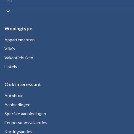
Evia
keyboard_arrow_down
Woningtype
Appartementen
Villa's
Vakantiehuizen
Hotels
Ook interessant
Autohuur
Aanbiedingen
Speciale aanbiedingen
Eenpersoonsvakanties
Kortingsacties