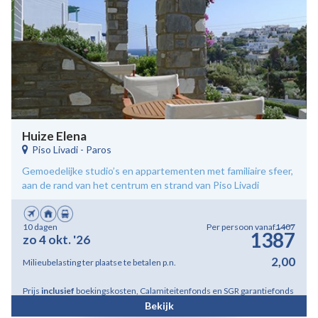
Huize Elena
Piso Livadi
-
Paros
Gemoedelijke studio’s en appartementen met familiaire sfeer,
aan de rand van het centrum en strand van Piso Livadi
10 dagen
Per persoon vanaf
1407
1387
zo 4 okt. '26
2,00
Milieubelasting ter plaatse te betalen p.n.
Prijs
inclusief
boekingskosten, Calamiteitenfonds en SGR garantiefonds
Bekijk