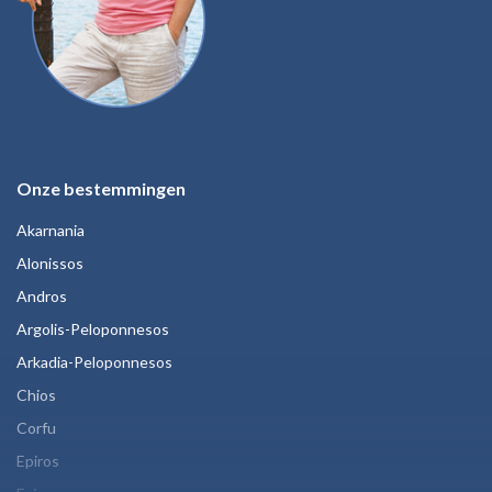
Onze bestemmingen
Akarnania
Alonissos
Andros
Argolis-Peloponnesos
Arkadia-Peloponnesos
Chios
Corfu
Epiros