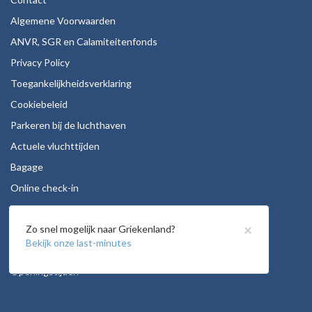
Algemene Voorwaarden
ANVR, SGR en Calamiteitenfonds
Privacy Policy
Toegankelijkheidsverklaring
Cookiebeleid
Parkeren bij de luchthaven
Actuele vluchttijden
Bagage
Online check-in
Stoelreservering
×
Zo snel mogelijk naar Griekenland?
Autohuur
Bekijk onze last-minutes
Vacatures
Openingstijden