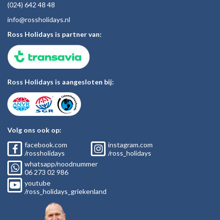
(024)
642 48
48
inf
o@rossholiday
s.nl
Ross Holidays is partner van:
Ross Holidays is aangesloten bij:
Volg ons ook op:
facebook.com
instagram.com
/rossholidays
/ross_holidays
whatsapp/noodnummer
06
273 02
986
youtube
/ross_holidays_griekenland