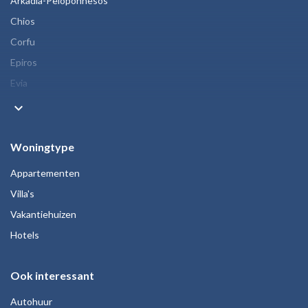
Arkadia-Peloponnesos
Chios
Corfu
Epiros
Evia
keyboard_arrow_down
Woningtype
Appartementen
Villa's
Vakantiehuizen
Hotels
Ook interessant
Autohuur