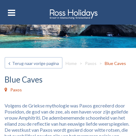
Terug naar vorige pagina
Home
>
Paxos
>
Blue Caves
Blue Caves
Paxos
Volgens de Griekse mythologie was Paxos gecreëerd door
Poseidon, de god van de zee, als een haven voor zijn geliefde
vrouw Amphitriti. De adembenemende schoonheid van het
eiland zou de reflectie van hun eeuwige liefde weerspiegelen.
De westkust van Paxos wordt gesierd door witte rotsen, die
het overblijfsel zouden zijn van het marmeren paleis van