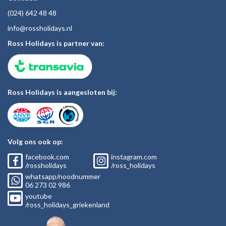
(024)
642 48
48
inf
o@rossholiday
s.nl
Ross Holidays is partner van:
Ross Holidays is aangesloten bij:
Volg ons ook op:
facebook.com
instagram.com
/rossholidays
/ross_holidays
whatsapp/noodnummer
06
273 02
986
youtube
/ross_holidays_griekenland