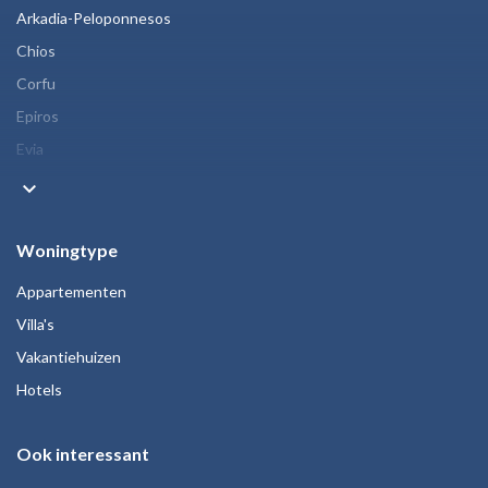
Arkadia-Peloponnesos
Chios
Corfu
Epiros
Evia
keyboard_arrow_down
Woningtype
Appartementen
Villa's
Vakantiehuizen
Hotels
Ook interessant