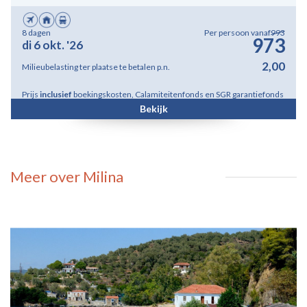
8 dagen
Per persoon vanaf
993
973
di 6 okt. '26
2,00
Milieubelasting ter plaatse te betalen p.n.
Prijs
inclusief
boekingskosten, Calamiteitenfonds en SGR garantiefonds
Bekijk
Meer over Milina