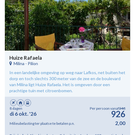
Huize Rafaela
Milina
-
Pilion
In een landelijke omgeving op weg naar Lafkos, net buiten het
dorp en toch slechts 300 meter van de zee en de boulevard
van Milina ligt Huize Rafaela. Het is omgeven door een
prachtige tuin met citroenbomen.
8 dagen
Per persoon vanaf
946
926
di 6 okt. '26
2,00
Milieubelasting ter plaatse te betalen p.n.