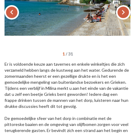
keyboard_arrow_left
keyboard_arrow_right
1
/
31
Er is voldoende keuze aan tavernes en enkele winkeltjes die zich
verzameld hebben langs de kustweg aan het water. Gedurende de
zomermaanden heerst er een gezellige drukte en is het een
gemoedelijke mengeling van buitenlandse bezoekers en Grieken.
Tijdens een verblijf in Milina merkt u aan het einde van de vakantie
dat u zelf een beetje Grieks bent geworden! Iedere dag een
frappe drinken tussen de mannen van het dorp, luisteren naar hun
drukke discussies heeft dit tot gevolg.
De gemoedelijke sfeer van het dorp in combinatie met de
pittoreske baaien en de omgeving van olijfbomen zorgen voor veel
terugkerende gasten. Er bevindt zich een strand aan het begin en