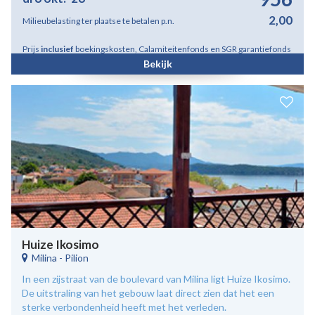
2,00
Milieubelasting ter plaatse te betalen p.n.
Prijs
inclusief
boekingskosten, Calamiteitenfonds en SGR garantiefonds
Bekijk
Huize Ikosimo
Milina
-
Pilion
In een zijstraat van de boulevard van Milina ligt Huize Ikosimo.
De uitstraling van het gebouw laat direct zien dat het een
sterke verbondenheid heeft met het verleden.