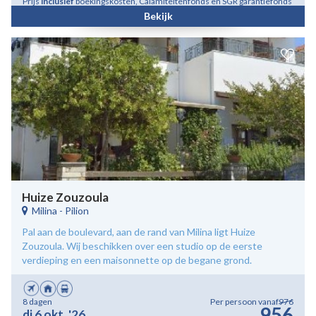
Prijs
inclusief
boekingskosten, Calamiteitenfonds en SGR garantiefonds
Bekijk
Huize Zouzoula
Milina
-
Pilion
Pal aan de boulevard, aan de rand van Milina ligt Huize
Zouzoula. Wij beschikken over een studio op de eerste
verdieping en een maisonnette op de begane grond.
8 dagen
Per persoon vanaf
976
956
di 6 okt. '26