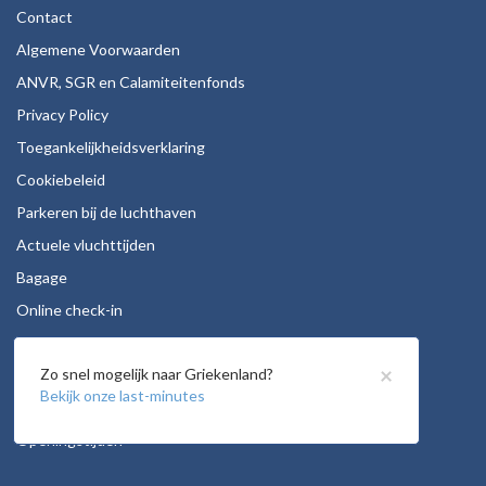
Contact
Algemene Voorwaarden
ANVR, SGR en Calamiteitenfonds
Privacy Policy
Toegankelijkheidsverklaring
Cookiebeleid
Parkeren bij de luchthaven
Actuele vluchttijden
Bagage
Online check-in
Stoelreservering
×
Zo snel mogelijk naar Griekenland?
Autohuur
Bekijk onze last-minutes
Vacatures
Openingstijden