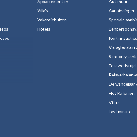
Appartementen
Autohuur
Villa's
Aanbiedingen
Vakantiehuizen
Speciale aanb
esos
Hotels
Eenpersoonsv
nesos
Kortingsactie
Vroegboeken 
Seat only aan
Fotowedstrijd
Reisverhalenw
De wandelaar v
Het Kafenion
Villa's
Last minutes