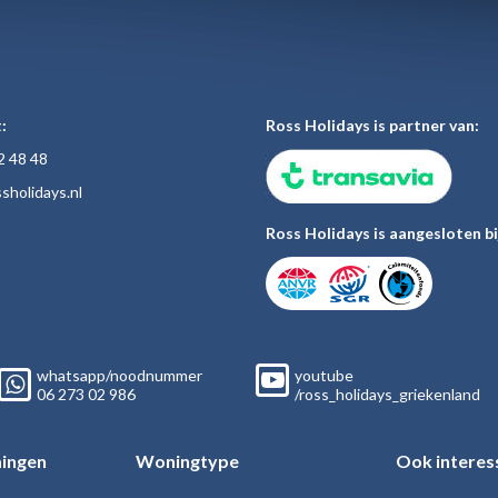
:
Ross Holidays is partner van:
2 48
48
sholiday
s.nl
Ross Holidays is aangesloten bi
whatsapp/noodnummer
youtube
06
273 02
986
/ross_holidays_griekenland
ingen
Woningtype
Ook interes