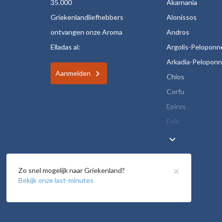
35.000
Akarnania
Griekenlandliefhebbers
Alonissos
ontvangen onze Aroma
Andros
Elladas al:
Argolis-Peloponn
Arkadia-Pelopon
Aanmelden
Chios
Corfu
Epiros
Evia
keyboard_arrow_down
×
Zo snel mogelijk naar Griekenland?
Bekijk onze last-minutes