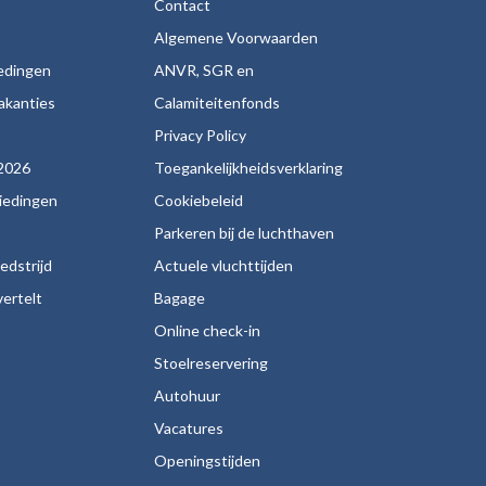
Contact
Algemene Voorwaarden
iedingen
ANVR, SGR en
akanties
Calamiteitenfonds
s
Privacy Policy
2026
Toegankelijkheidsverklaring
biedingen
Cookiebeleid
Parkeren bij de luchthaven
edstrijd
Actuele vluchttijden
ertelt
Bagage
Online check-in
Stoelreservering
Autohuur
Vacatures
Openingstijden