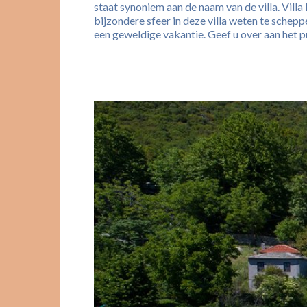
staat synoniem aan de naam van de villa. Villa 
bijzondere sfeer in deze villa weten te schepp
een geweldige vakantie. Geef u over aan het pu