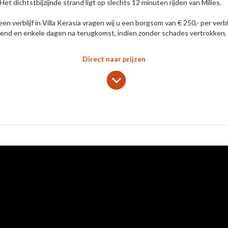
Het dichtstbijzijnde strand ligt op slechts 12 minuten rijden van Milies.
een verblijf in Villa Kerasia vragen wij u een borgsom van € 250,- per verb
end en enkele dagen na terugkomst, indien zonder schades vertrokken, 
Direct naar prijzen
lens
keyboard_arrow_down