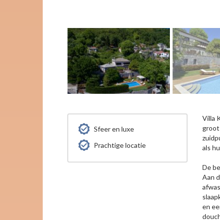
Villa
groot
Sfeer en luxe
zuidp
Prachtige locatie
als h
De be
Aan d
afwas
slaap
en ee
douch