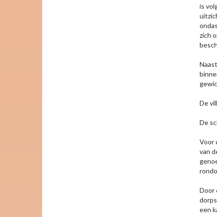
is vo
uitzi
ondas
zich 
besch
Naast
binne
gewic
De vil
De sc
Voor 
van d
genoe
rondo
Door d
dorps
een k