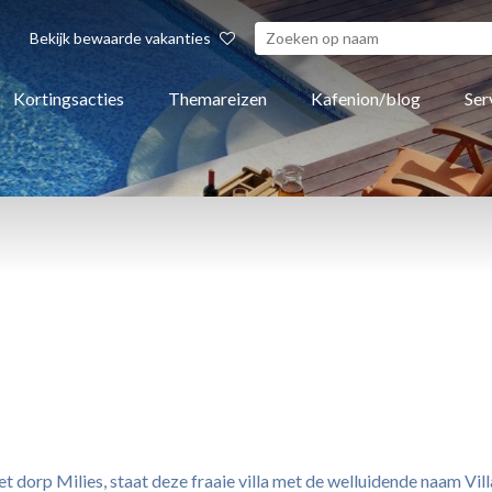
Bekijk bewaarde vakanties
Kortingsacties
Themareizen
Kafenion/blog
Ser
et dorp Milies, staat deze fraaie villa met de welluidende naam Vil