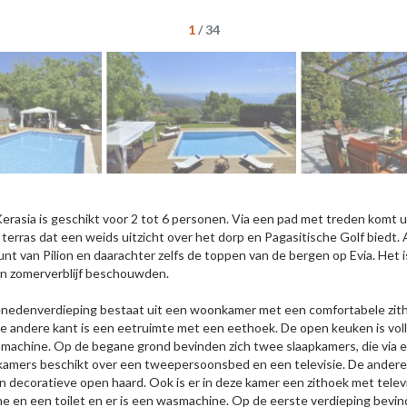
1
/
34
 Kerasia is geschikt voor 2 tot 6 personen. Via een pad met treden komt u b
 terras dat een weids uitzicht over het dorp en Pagasitische Golf biedt.
unt van Pilion en daarachter zelfs de toppen van de bergen op Evia. Het 
un zomerverblijf beschouwden.
nedenverdieping bestaat uit een woonkamer met een comfortabele zitho
e andere kant is een eetruimte met een eethoek. De open keuken is voll
machine. Op de begane grond bevinden zich twee slaapkamers, die via ee
kamers beschikt over een tweepersoonsbed en een televisie. De ande
n decoratieve open haard. Ook is er in deze kamer een zithoek met tele
e en een toilet en er is een wasmachine. Op de eerste verdieping bevi