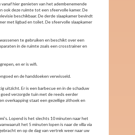
en u vanaf hier genieten van het adembenemende
en ook deze ruimte tot een sfeervolle kamer. De
levisie beschikbaar. De derde slaapkamer bevindt
er met ligbad en toilet. De sfeervolle slaapkamer
volwassenen te gebruiken en beschikt over een
paraten in de ruimte zoals een crosstrainer en
egrepen, en er is wifi.
engoed en de handdoeken verwisseld.
ig uitzicht. Er is een barbecue en in de schaduw
e goed verzorgde tuin met de reeds eerder
n overkapping staat een gezellige zithoek en
erimi’s. Lopend is het slechts 10 minuten naar het
nwaaruit het 5 minuten lopen is naar de villa via
n gebracht en op de dag van vertrek weer naar uw