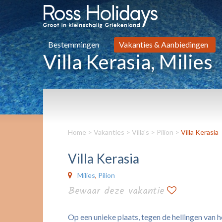
Bestemmingen
Vakanties & Aanbiedingen
Villa Kerasia, Milies
Home
>
Vakanties
>
Villa's
>
Pilion
>
Villa Kerasia
Villa Kerasia
Milies
,
Pilion
Bewaar deze vakantie
Op een unieke plaats, tegen de hellingen van h