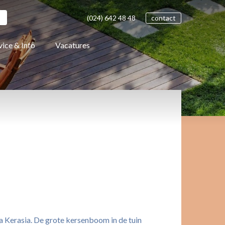
(024)
642 48
48
contact
vice & Info
Vacatures
la Kerasia. De grote kersenboom in de tuin