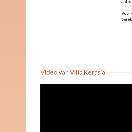
auto. 
Voor 
berek
Video van Villa Kerasia