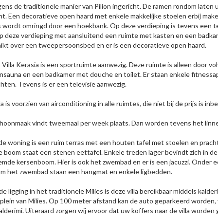
lgens de traditionele manier van Pílion ingericht. De ramen rondom lat
cht. Een decoratieve open haard met enkele makkelijke stoelen erbij mak
 wordt omringd door een hoekbank. Op deze verdieping is tevens een te
op deze verdieping met aansluitend een ruimte met kasten en een badkam
ikt over een tweepersoonsbed en er is een decoratieve open haard.
 Villa Kerasia is een sportruimte aanwezig. Deze ruimte is alleen door 
nsauna en een badkamer met douche en toilet. Er staan enkele fitnessap
hten. Tevens is er een televisie aanwezig.
la is voorzien van airconditioning in alle ruimtes, die niet bij de prijs is inb
hoonmaak vindt tweemaal per week plaats. Dan worden tevens het linn
de woning is een ruim terras met een houten tafel met stoelen en pracht
e boom staat een stenen eettafel. Enkele treden lager bevindt zich in d
mde kersenboom. Hier is ook het zwembad en er is een jacuzzi. Onder ee
m het zwembad staan een hangmat en enkele ligbedden.
e ligging in het traditionele Milies is deze villa bereikbaar middels kald
plein van Milies. Op 100 meter afstand kan de auto geparkeerd worden, va
alderimi. Uiteraard zorgen wij ervoor dat uw koffers naar de villa worde