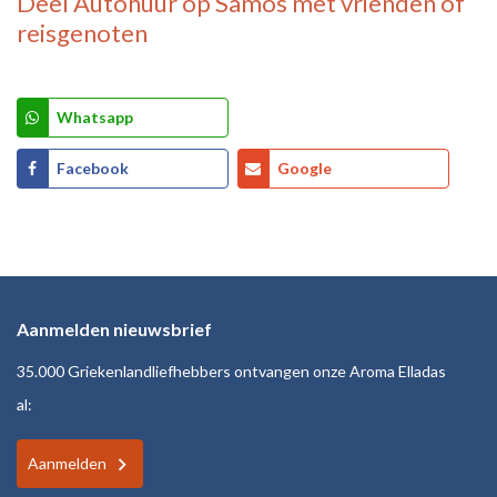
Deel
Autohuur op Samos
met vrienden of
reisgenoten
Whatsapp
Facebook
Google
Aanmelden nieuwsbrief
35.000 Griekenlandliefhebbers ontvangen onze Aroma Elladas
al:
Aanmelden