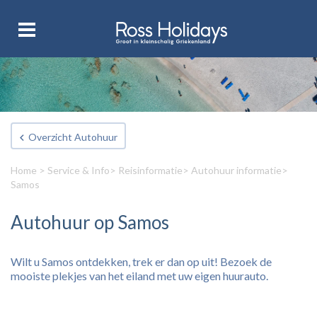
Overzicht Autohuur
Home
>
Service & Info
>
Reisinformatie
>
Autohuur informatie
>
Samos
Autohuur op Samos
Wilt u Samos ontdekken, trek er dan op uit! Bezoek de
mooiste plekjes van het eiland met uw eigen huurauto.