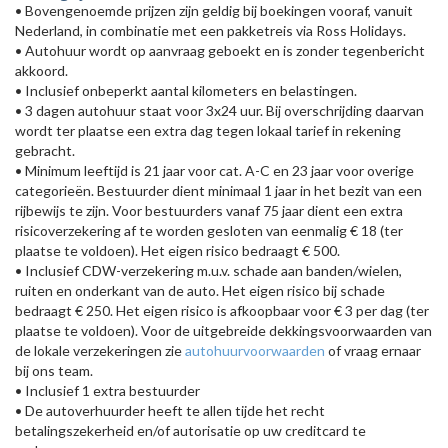
• Bovengenoemde prijzen zijn geldig bij boekingen vooraf, vanuit
Nederland, in combinatie met een pakketreis via Ross Holidays.
• Autohuur wordt op aanvraag geboekt en is zonder tegenbericht
akkoord.
• Inclusief onbeperkt aantal kilometers en belastingen.
• 3 dagen autohuur staat voor 3x24 uur. Bij overschrijding daarvan
wordt ter plaatse een extra dag tegen lokaal tarief in rekening
gebracht.
• Minimum leeftijd is 21 jaar voor cat. A-C en 23 jaar voor overige
categorieën. Bestuurder dient minimaal 1 jaar in het bezit van een
rijbewijs te zijn. Voor bestuurders vanaf 75 jaar dient een extra
risicoverzekering af te worden gesloten van eenmalig € 18 (ter
plaatse te voldoen). Het eigen risico bedraagt € 500.
• Inclusief CDW-verzekering m.u.v. schade aan banden/wielen,
ruiten en onderkant van de auto. Het eigen risico bij schade
bedraagt € 250. Het eigen risico is afkoopbaar voor € 3 per dag (ter
plaatse te voldoen). Voor de uitgebreide dekkingsvoorwaarden van
de lokale verzekeringen zie
autohuurvoorwaarden
of vraag ernaar
bij ons team.
• Inclusief 1 extra bestuurder
• De autoverhuurder heeft te allen tijde het recht
betalingszekerheid en/of autorisatie op uw creditcard te