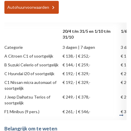
Autohuurvoorwaarden
20/4 t/m 31/5 en 1/10 t/m
1/6 t
31/10
Categorie
3 dagen | 7 dagen
3 dag
A Citroen C1 of soortgelijk
€ 138,- | € 252,-
€ 162,
B Suzuki Celerio of soortgelijk
€ 144,- | € 259,-
€ 168,
C Hyundai i20 of soortgelijk
€ 192,- | € 329,-
€ 204,
C1 Nissan micra automaat of
€ 192,- | € 329,-
€ 204,
soortgelijk
J Jeep Daihatsu Terios of
€ 249,- | € 378,-
€ 288,
soortgelijk
F1 Minibus (9 pers.)
€ 261,- | € 546,-
€ 312,
Belangrijk om te weten