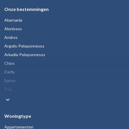
Onze bestemmingen
Akarnania
Alonissos
Andros
Argolis-Peloponnesos
Arkadia-Peloponnesos
Chios
Corfu
Epiros
Evia
keyboard_arrow_down
Woningtype
Appartementen