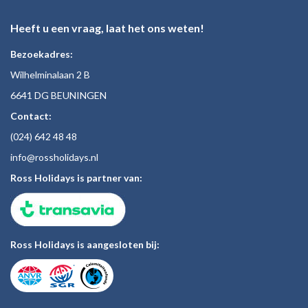
Heeft u een vraag, laat het ons weten!
Bezoekadres:
Wilhelminalaan 2 B
6641 DG BEUNINGEN
Contact:
(024)
642 48
48
inf
o@rossholiday
s.nl
Ross Holidays is partner van:
Ross Holidays is aangesloten bij: