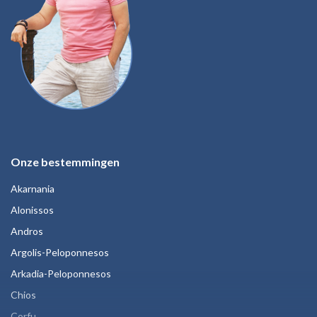
Onze bestemmingen
Akarnania
Alonissos
Andros
Argolis-Peloponnesos
Arkadia-Peloponnesos
Chios
Corfu