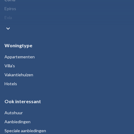
Epiros
Evia
keyboard_arrow_down
Woningtype
Appartementen
Villa's
Vakantiehuizen
Hotels
Ook interessant
Autohuur
Aanbiedingen
Speciale aanbiedingen