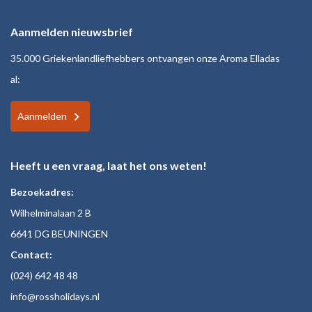
Aanmelden nieuwsbrief
35.000 Griekenlandliefhebbers ontvangen onze Aroma Elladas
al:
Aanmelden
Heeft u een vraag, laat het ons weten!
Bezoekadres:
Wilhelminalaan 2 B
6641 DG BEUNINGEN
Contact:
(024)
642 48
48
inf
o@rossholiday
s.nl