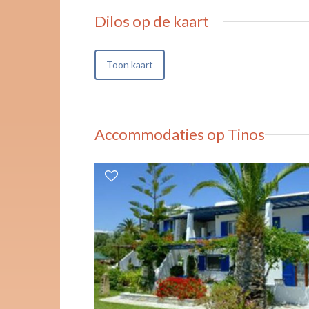
Dilos
op de kaart
Toon kaart
Accommodaties op Tinos