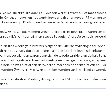
n Kýklos, de cirkel die door de Cylcaden wordt gevormd. Het meet slecht
 de Kynthos-heuvel en het wordt bewoond door ongeveer 75 mensen die w
e draait alles op dit eiland om het werelderfgoed en is het een groot op
eeuw v.Chr. Op dat moment was het eiland dicht bevolkt. Er waren tempel
 de villa’s van toen zijn nog steeds te bezichtigen. De tempels vereer
llo en zijn tweelingzus Artemis. Volgens de Griekse mythologie zou opp
t had tot gevolg dat Leto negen maanden later het leven schonk aan een 
tvangen. De eilanden waren bang zich de woede van Hera op de hals te ha
n, werd ze toegelaten. Toen de tweeling eenmaal geboren was, groepeer
an hen. Zo was niet alleen de tweeling, maar ook het centrum van de Cyl
te worden. Zwangere vrouwen en zieken werden van het eiland geweerd.
van de restanten. Vandaag de dag is het met 50 hectare oppervlakte aa
nland.