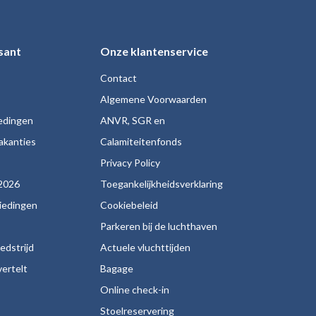
sant
Onze klantenservice
Contact
Algemene Voorwaarden
iedingen
ANVR, SGR en
akanties
Calamiteitenfonds
s
Privacy Policy
2026
Toegankelijkheidsverklaring
biedingen
Cookiebeleid
Parkeren bij de luchthaven
edstrijd
Actuele vluchttijden
ertelt
Bagage
Online check-in
Stoelreservering