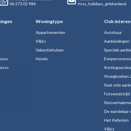
06
273 02
986
/ross_holidays_griekenland
ingen
Woningtype
Ook interes
Appartementen
Autohuur
Villa's
Aanbiedingen
Vakantiehuizen
Speciale aanb
esos
Hotels
Eenpersoonsv
nesos
Kortingsactie
Vroegboeken 
Seat only aan
Fotowedstrijd
Reisverhalenw
De wandelaar v
Het Kafenion
Villa's