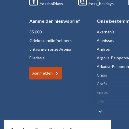
/rossholidays
/ross_holidays
Aanmelden nieuwsbrief
Onze bestemm
35.000
Akarnania
Griekenlandliefhebbers
Alonissos
ontvangen onze Aroma
Andros
Elladas al:
Argolis-Peloponn
Arkadia-Pelopon
Aanmelden
Chios
Corfu
Epiros
Evia
keyboard_arrow_down