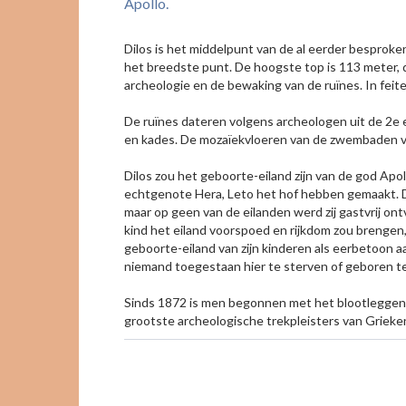
Apollo.
Dilos is het middelpunt van de al eerder besproke
het breedste punt. De hoogste top is 113 meter,
archeologie en de bewaking van de ruïnes. In feit
De ruïnes dateren volgens archeologen uit de 2e 
en kades. De mozaïekvloeren van de zwembaden van
Dilos zou het geboorte-eiland zijn van de god Apo
echtgenote Hera, Leto het hof hebben gemaakt. Di
maar op geen van de eilanden werd zij gastvrij on
kind het eiland voorspoed en rijkdom zou brenge
geboorte-eiland van zijn kinderen als eerbetoon a
niemand toegestaan hier te sterven of geboren 
Sinds 1872 is men begonnen met het blootleggen 
grootste archeologische trekpleisters van Grieke