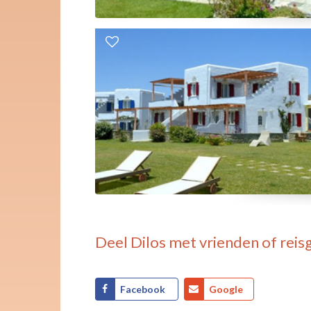
Deel
Dilos
met vrienden of reis
Facebook
Google