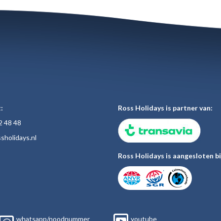
:
Ross Holidays is partner van:
2 48
48
sholiday
s.nl
Ross Holidays is aangesloten bi
whatsapp/noodnummer
youtube