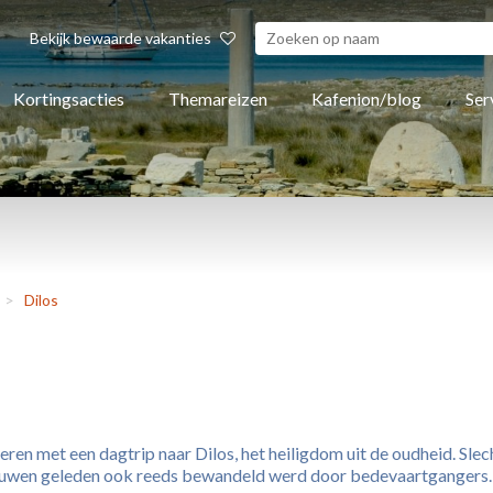
Bekijk bewaarde vakanties
Kortingsacties
Themareizen
Kafenion/blog
Ser
>
Dilos
en met een dagtrip naar Dilos, het heiligdom uit de oudheid. Slecht
eeuwen geleden ook reeds bewandeld werd door bedevaartgangers. D