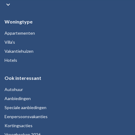
keyboard_arrow_down
Woningtype
Appartementen
Villa's
Vakantiehuizen
Hotels
Ook interessant
Autohuur
Aanbiedingen
Speciale aanbiedingen
Eenpersoonsvakanties
Kortingsacties
Vroegboeken 2026