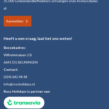
35.000 Griekenlandliefhebbers ontvangen onze Aroma Elladas
al:
Aanmelden
Heeft u een vraag, laat het ons weten!
Bezoekadres:
Wilhelminalaan 2 B
6641 DG BEUNINGEN
Contact:
(024)
642 48
48
inf
o@rossholiday
s.nl
Ross Holidays is partner van: