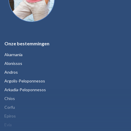
Onze bestemmingen
Akarnania
Alonissos
Andros
Argolis-Peloponnesos
Arkadia-Peloponnesos
Chios
Corfu
Epiros
Evia