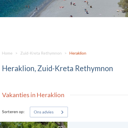
Home
>
Zuid-Kreta Rethymnon
>
Heraklion
Heraklion, Zuid-Kreta Rethymnon
Vakanties in Heraklion
Sorteren op:
Ons advies