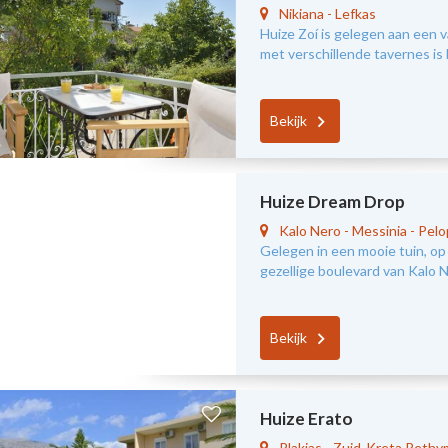
Nikiana
-
Lefkas
Huize Zoí is gelegen aan een v
met verschillende tavernes is
Bekijk
Huize Dream Drop
Kalo Nero
-
Messinia - Pel
Gelegen in een mooie tuin, op
gezellige boulevard van Kalo N
Bekijk
Huize Erato
Plakias
-
Zuid-Kreta Reth