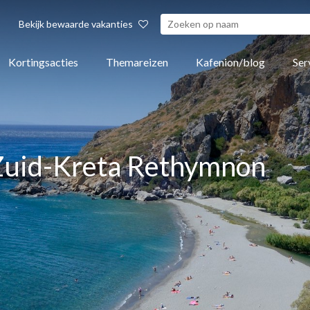
Bekijk bewaarde vakanties
Kortingsacties
Themareizen
Kafenion/blog
Ser
 Zuid-Kreta Rethymnon