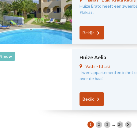
Huize Erato heeft een zwembad
Plakias.
Bekijk
Nieuw
Huize Aelia
Vathi
-
Ithaki
Twee appartementen in het oud
over de baai.
Bekijk
...
1
2
3
24