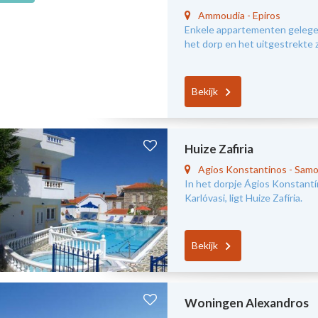
Ammoudia
-
Epiros
Enkele appartementen gelegen
het dorp en het uitgestrekte
Bekijk
Huize Zafiria
Agios Konstantinos
-
Samo
In het dorpje Ágios Konstantí
Karlóvasi, ligt Huize Zafíria.
Bekijk
Woningen Alexandros