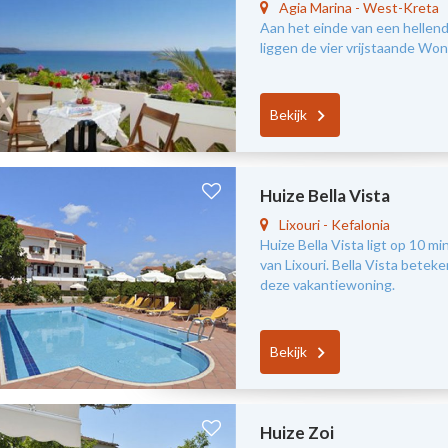
Agia Marina
-
West-Kreta
Aan het einde van een hellend
liggen de vier vrijstaande Wo
Bekijk
Huize Bella Vista
Lixouri
-
Kefalonia
Huize Bella Vista ligt op 10 m
van Lixouri. Bella Vista beteke
deze vakantiewoning.
Bekijk
Huize Zoi