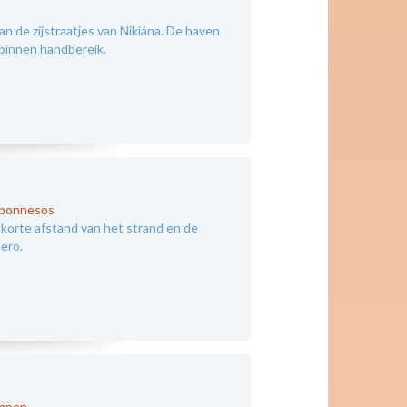
an de zijstraatjes van Nikiána. De haven
 binnen handbereik.
oponnesos
 korte afstand van het strand en de
ero.
ymnon