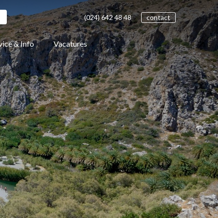
(024)
642 48
48
contact
vice & Info
Vacatures