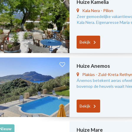
Huize Kamelia
Kala Nera
-
Pilion
Zeer gemoedelijke vakantiewo
Kala Nera. Eigenaresse Maria s
Bekijk
Huize Anemos
Plakias
-
Zuid-Kreta Reth
Ánemos betekent aeras ofwel 
bovenop de heuvels waait hier
Bekijk
Nieuw
Huize Mare