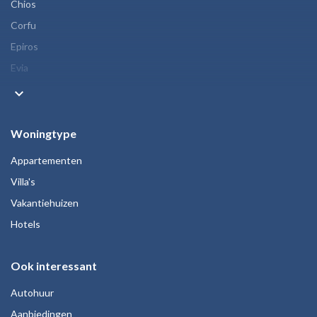
Chios
Corfu
Epiros
Evia
keyboard_arrow_down
Woningtype
Appartementen
Villa's
Vakantiehuizen
Hotels
Ook interessant
Autohuur
Aanbiedingen