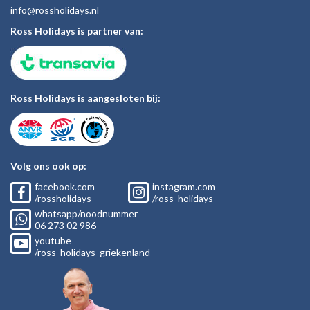
inf
o@rossholiday
s.nl
Ross Holidays is partner van:
Ross Holidays is aangesloten bij:
Volg ons ook op:
facebook.com
instagram.com
/rossholidays
/ross_holidays
whatsapp/noodnummer
06
273 02
986
youtube
/ross_holidays_griekenland