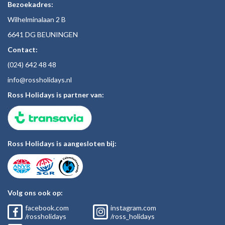
Bezoekadres:
Wilhelminalaan 2 B
6641 DG BEUNINGEN
Contact:
(024)
642 48
48
inf
o@rossholiday
s.nl
Ross Holidays is partner van:
Ross Holidays is aangesloten bij:
Volg ons ook op:
facebook.com
instagram.com
/rossholidays
/ross_holidays