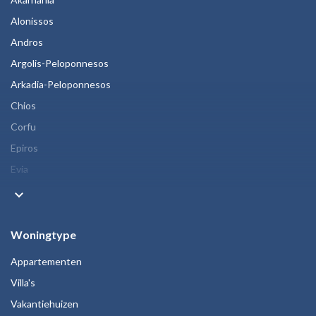
Alonissos
Andros
Argolis-Peloponnesos
Arkadia-Peloponnesos
Chios
Corfu
Epiros
Evia
keyboard_arrow_down
Woningtype
Appartementen
Villa's
Vakantiehuizen