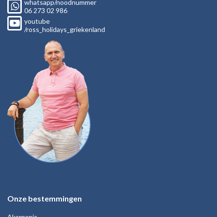
whatsapp/noodnummer
06
273 02
986
youtube
/ross_holidays_griekenland
Onze bestemmingen
Akarnania