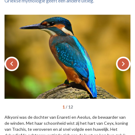
Griekse mythologie geeft een andere uitleg.
keyboard_arrow_left
keyboard_arrow_right
1
/
12
Alkyoni was de dochter van Enareti en Aeolus, de bewaarder van
de winden. Met haar schoonheid wist zij het hart van Ceyx, koning
van Trachis, te veroveren en al snel volgde een huwelijk. Het