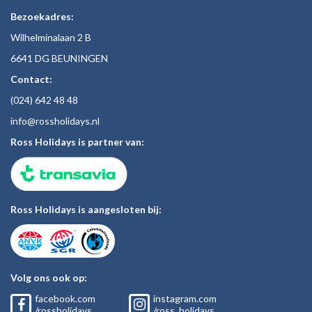
Bezoekadres:
Wilhelminalaan 2 B
6641 DG BEUNINGEN
Contact:
(024)
642 48
48
inf
o@rossholiday
s.nl
Ross Holidays is partner van:
Ross Holidays is aangesloten bij:
Volg ons ook op:
facebook.com
instagram.com
/rossholidays
/ross_holidays