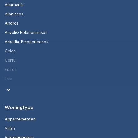
Akarnania
Alonissos
Andros
Argolis-Peloponnesos
Arkadia-Peloponnesos
Chios
Corfu
Epiros
Evia
keyboard_arrow_down
Woningtype
Appartementen
Villa's
Vakantiehuizen