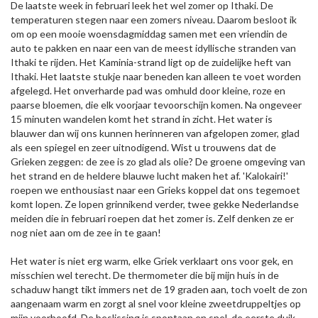
De laatste week in februari leek het wel zomer op Ithaki. De
temperaturen stegen naar een zomers niveau. Daarom besloot ik
om op een mooie woensdagmiddag samen met een vriendin de
auto te pakken en naar een van de meest idyllische stranden van
Ithaki te rijden. Het Kaminia-strand ligt op de zuidelijke heft van
Ithaki. Het laatste stukje naar beneden kan alleen te voet worden
afgelegd. Het onverharde pad was omhuld door kleine, roze en
paarse bloemen, die elk voorjaar tevoorschijn komen. Na ongeveer
15 minuten wandelen komt het strand in zicht. Het water is
blauwer dan wij ons kunnen herinneren van afgelopen zomer, glad
als een spiegel en zeer uitnodigend. Wist u trouwens dat de
Grieken zeggen: de zee is zo glad als olie? De groene omgeving van
het strand en de heldere blauwe lucht maken het af. 'Kalokairi!'
roepen we enthousiast naar een Grieks koppel dat ons tegemoet
komt lopen. Ze lopen grinnikend verder, twee gekke Nederlandse
meiden die in februari roepen dat het zomer is. Zelf denken ze er
nog niet aan om de zee in te gaan!
Het water is niet erg warm, elke Griek verklaart ons voor gek, en
misschien wel terecht. De thermometer die bij mijn huis in de
schaduw hangt tikt immers net de 19 graden aan, toch voelt de zon
aangenaam warm en zorgt al snel voor kleine zweetdruppeltjes op
mijn voorhoofd. De beslissing is spontaan en snel, de eerste duik