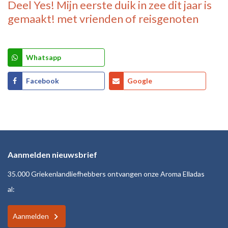
Deel
Yes! Mijn eerste duik in zee dit jaar is
gemaakt!
met vrienden of reisgenoten
Whatsapp
Facebook
Google
Aanmelden nieuwsbrief
35.000 Griekenlandliefhebbers ontvangen onze Aroma Elladas
al:
Aanmelden