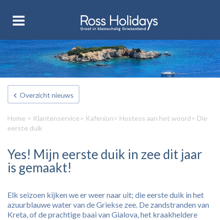
Overzicht nieuws
Home
>
Klantenservice
>
Kafenion
>
Hostess aan het woord
> Die
eerste duik
Yes! Mijn eerste duik in zee dit jaar
is gemaakt!
Elk seizoen kijken we er weer naar uit; die eerste duik in het
azuurblauwe water van de Griekse zee. De zandstranden van
Kreta, of de prachtige baai van Gialova, het kraakheldere