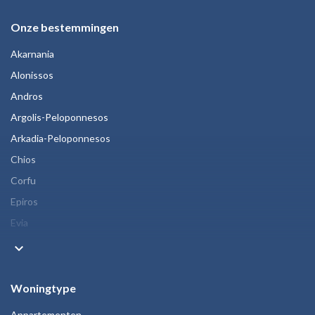
Onze bestemmingen
Akarnania
Alonissos
Andros
Argolis-Peloponnesos
Arkadia-Peloponnesos
Chios
Corfu
Epiros
Evia
keyboard_arrow_down
Woningtype
Appartementen