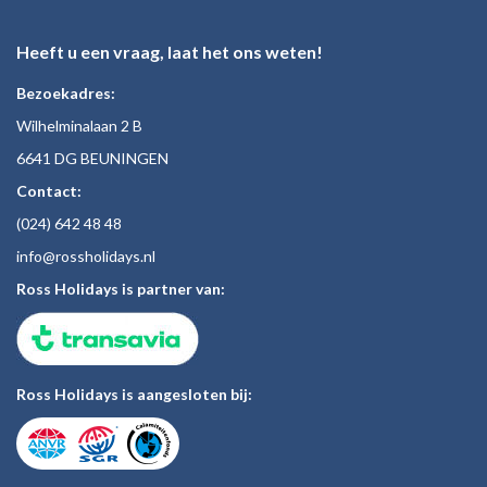
Heeft u een vraag, laat het ons weten!
Bezoekadres:
Wilhelminalaan 2 B
6641 DG BEUNINGEN
Contact:
(024)
642 48
48
inf
o@rossholiday
s.nl
Ross Holidays is partner van:
Ross Holidays is aangesloten bij: