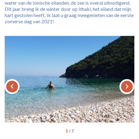
water van de Ionische eilanden, de zee is overal uitnodigend.
Dit jaar breng ik de winter door op Ithaki, het eiland dat mijn
hart gestolen heeft. Ik laat u graag meegenieten van de eerste
zomerse dag van 2021!
keyboard_arrow_left
keyboard_arrow_right
1
/
7