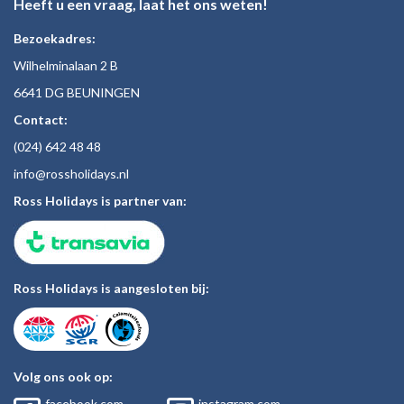
Heeft u een vraag, laat het ons weten!
Bezoekadres:
Wilhelminalaan 2 B
6641 DG BEUNINGEN
Contact:
(024)
642 48
48
inf
o@rossholiday
s.nl
Ross Holidays is partner van:
Ross Holidays is aangesloten bij:
Volg ons ook op:
facebook.com
instagram.com