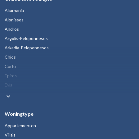
Akarnania
Alonissos
Andros
Argolis-Peloponnesos
Arkadia-Peloponnesos
Chios
Corfu
Epiros
Evia
keyboard_arrow_down
Woningtype
Appartementen
Villa's