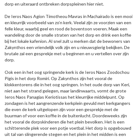
dorp en uiteraard ontbreken dorpspleinen hier niet.
De Ieros Naos Agion Timotheou Mavras in Machairado is een mooi
en kleurrijk voorbeeld van zo’n kerk. Veelal zijn ze voorzien van een
felle kleur, waarbij geel en rood de boventoon voeren. Maak een
wandeling door de smalle straten van het dorp en drink een koffie
bij het lokale kafenion. Al snel zult u merken dat de bewoners van
Zakynthos een vriendelijk volk zijn en u nieuwsgierig bekijken. De
brutale zal een gesprekje met u beginnen en u vertellen over zijn
dorp.
Ook een in het oog springende kerk is de Ieros Naos Zoodochou
Pigis in het dorp Romiri. Op Zakynthos zijn het vooral de
klokkentorens die in het oog springen. In het oude dorp van Keri,
niet aan het strand gelegen, maar landinwaarts, vormt de grote
Ieros Naos Panagias Keriotissas het kleurrijke middelpunt. Op
zondagen is het aangrenzende kerkplein gevuld met kerkgangers
die even de kerk uitgelopen zijn voor een gesprekje met de
buurman of voor een koffie in de buitenlucht. Doordeweeks zijn
het vooral de dorpskinderen die het plein bevolken. Het is een
schitterende plek voor een potje voetbal. Het dorp is opgebouwd
uit tal van slingerende stegen en het plein in het midden is een