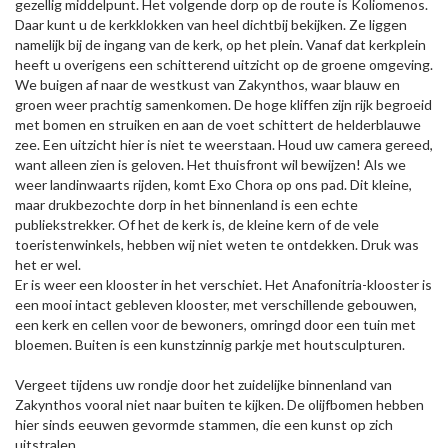
gezellig middelpunt. Het volgende dorp op de route is Koliomenos.
Daar kunt u de kerkklokken van heel dichtbij bekijken. Ze liggen
namelijk bij de ingang van de kerk, op het plein. Vanaf dat kerkplein
heeft u overigens een schitterend uitzicht op de groene omgeving.
We buigen af naar de westkust van Zakynthos, waar blauw en
groen weer prachtig samenkomen. De hoge kliffen zijn rijk begroeid
met bomen en struiken en aan de voet schittert de helderblauwe
zee. Een uitzicht hier is niet te weerstaan. Houd uw camera gereed,
want alleen zien is geloven. Het thuisfront wil bewijzen! Als we
weer landinwaarts rijden, komt Exo Chora op ons pad. Dit kleine,
maar drukbezochte dorp in het binnenland is een echte
publiekstrekker. Of het de kerk is, de kleine kern of de vele
toeristenwinkels, hebben wij niet weten te ontdekken. Druk was
het er wel.
Er is weer een klooster in het verschiet. Het Anafonitria-klooster is
een mooi intact gebleven klooster, met verschillende gebouwen,
een kerk en cellen voor de bewoners, omringd door een tuin met
bloemen. Buiten is een kunstzinnig parkje met houtsculpturen.
Vergeet tijdens uw rondje door het zuidelijke binnenland van
Zakynthos vooral niet naar buiten te kijken. De olijfbomen hebben
hier sinds eeuwen gevormde stammen, die een kunst op zich
uitstralen.