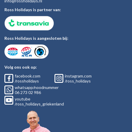
inf
o@rossholiday
s.nl
Ross Holidays is partner van:
Ross Holidays is aangesloten bij:
Volg ons ook op:
facebook.com
instagram.com
/rossholidays
/ross_holidays
whatsapp/noodnummer
06
273 02
986
youtube
/ross_holidays_griekenland