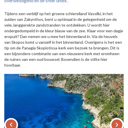
overweldigend en de sfeer uniek.
Tijdens een verblijf op het groene schiereiland Vassilki, in het
zuiden van Zakynthos, bent u optimaal in de gelegenheid om de
vele, langgerekte zandstranden te ontdekken. U wordt hier
ondergedompeld in de kleur blauw van de zee. Klaar voor een dagje
eropuit? Dan nemen we u mee het binnenland in. Via de heuvels
van Skopos komt u vanzelf in het binnenland. Overigens is het een
tip om de Panagia Skopiotissa-kerk een bezoek te brengen. Dit is
een bijzondere combinatie van een nieuwere kerk met eromheen
de ruïnes van een oud bouwsel. Bovendien is de stilte hier
hoorbaar.
keyboard_arrow_left
keyboard_arrow_right