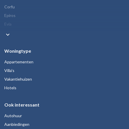
Corfu
Epiros
Evia
keyboard_arrow_down
Woningtype
Appartementen
Villa's
Vakantiehuizen
Hotels
Ook interessant
Autohuur
Aanbiedingen