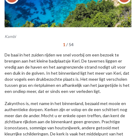
Kambi
Ui
1
/
54
De baai in het zuiden rijden we snel voorbij om een bezoek te
brengen aan het kleine badplaatsje Keri. De tavernes liggen er
vredig aan de haven en het aangrenzende strand nodigt uit voor
een duik in de golven. In het binnenland ligt het meer van Keri, dat
door vogels een drukbezochte plaats is. Het meer ligt verscholen
tussen gras en rietpluimen en afhankelijk van het jaargetijde is het
een ondiep meer, dat er sinds een ver verleden ligt.
Zakynthos is, met name in het binnenland, bezaaid met mooie en
authentieke dorpen. Kerken zijn er volop en de een schittert nog
meer dan de ander. Mocht u er enkele open treffen, dan kent de
zichtbare rijkdom aan de binnenkant geen grenzen. Prachtige
iconostases, sommige van houtsnijwerk, andere getooid met
kleurrijke schilderingen. De kerk is vaak het middelpunt van het