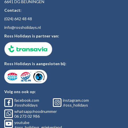
6641 DG BEUNINGEN
Contact:
(024)
642 48
48
inf
o@rossholiday
s.nl
Ross Holidays is partner van:
Ross Holidays is aangesloten bij:
Volg ons ook op:
facebook.com
instagram.com
/rossholidays
/ross_holidays
whatsapp/noodnummer
06
273 02
986
youtube
/ross_holidays_griekenland