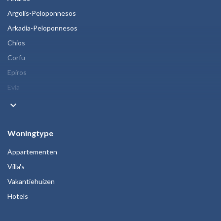
Argolis-Peloponnesos
Arkadia-Peloponnesos
Chios
Corfu
Epiros
Evia
keyboard_arrow_down
Woningtype
Appartementen
Villa's
Vakantiehuizen
Hotels