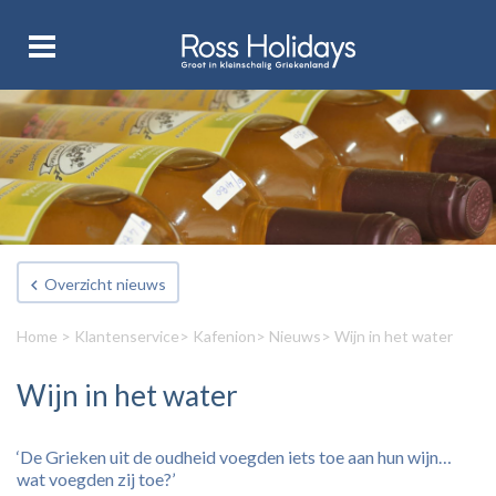
Overzicht nieuws
Home
>
Klantenservice
>
Kafenion
>
Nieuws
> Wijn in het water
Wijn in het water
‘De Grieken uit de oudheid voegden iets toe aan hun wijn…
wat voegden zij toe?’