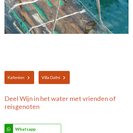
Kafenion
Villa Dafni
Deel
Wijn in het water
met vrienden of
reisgenoten
Whatsapp