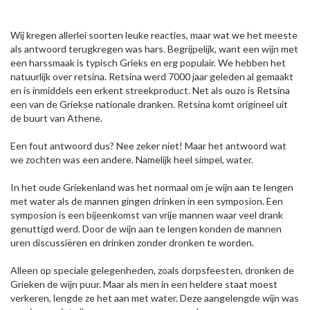
Wij kregen allerlei soorten leuke reacties, maar wat we het meeste
als antwoord terugkregen was hars. Begrijpelijk, want een wijn met
een harssmaak is typisch Grieks en erg populair. We hebben het
natuurlijk over retsina. Retsina werd 7000 jaar geleden al gemaakt
en is inmiddels een erkent streekproduct. Net als ouzo is Retsina
een van de Griekse nationale dranken. Retsina komt origineel uit
de buurt van Athene.
Een fout antwoord dus? Nee zeker niet! Maar het antwoord wat
we zochten was een andere. Namelijk heel simpel, water.
In het oude Griekenland was het normaal om je wijn aan te lengen
met water als de mannen gingen drinken in een symposion. Een
symposion is een bijeenkomst van vrije mannen waar veel drank
genuttigd werd. Door de wijn aan te lengen konden de mannen
uren discussiëren en drinken zonder dronken te worden.
Alleen op speciale gelegenheden, zoals dorpsfeesten, dronken de
Grieken de wijn puur. Maar als men in een heldere staat moest
verkeren, lengde ze het aan met water. Deze aangelengde wijn was