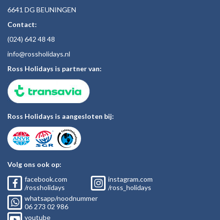
6641 DG BEUNINGEN
Contact:
(024)
642 48
48
inf
o@rossholiday
s.nl
Ross Holidays is partner van:
Ross Holidays is aangesloten bij:
Volg ons ook op:
facebook.com
instagram.com
/rossholidays
/ross_holidays
whatsapp/noodnummer
06
273 02
986
youtube