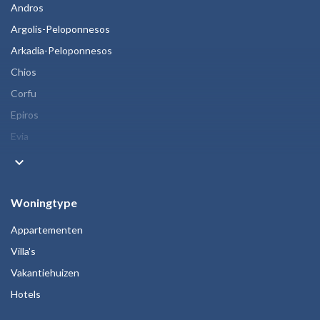
Andros
Argolis-Peloponnesos
Arkadia-Peloponnesos
Chios
Corfu
Epiros
Evia
keyboard_arrow_down
Woningtype
Appartementen
Villa's
Vakantiehuizen
Hotels