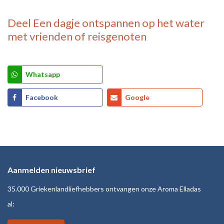
Deel
Een dagje ontspannen op het water
met vrienden of reisgenoten
Whatsapp
Facebook
Google
Aanmelden nieuwsbrief
35.000 Griekenlandliefhebbers ontvangen onze Aroma Elladas
al: