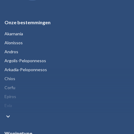
Onze bestemmingen
Akarnania
Alonissos
Andros
Argolis-Peloponnesos
Arkadia-Peloponnesos
Chios
Corfu
Epiros
Evia
keyboard_arrow_down
Woningtype