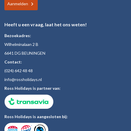
Aanmelden
Heeft u een vraag, laat het ons weten!
Bezoekadres:
Wilhelminalaan 2 B
6641 DG BEUNINGEN
Contact:
(024)
642 48
48
inf
o@rossholiday
s.nl
Ross Holidays is partner van:
Ross Holidays is aangesloten bij: