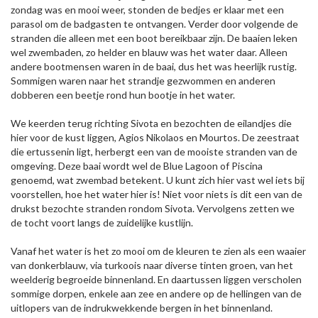
zondag was en mooi weer, stonden de bedjes er klaar met een
parasol om de badgasten te ontvangen. Verder door volgende de
stranden die alleen met een boot bereikbaar zijn. De baaien leken
wel zwembaden, zo helder en blauw was het water daar. Alleen
andere bootmensen waren in de baai, dus het was heerlijk rustig.
Sommigen waren naar het strandje gezwommen en anderen
dobberen een beetje rond hun bootje in het water.
We keerden terug richting Sivota en bezochten de eilandjes die
hier voor de kust liggen, Agios Nikolaos en Mourtos. De zeestraat
die ertussenin ligt, herbergt een van de mooiste stranden van de
omgeving. Deze baai wordt wel de Blue Lagoon of Piscina
genoemd, wat zwembad betekent. U kunt zich hier vast wel iets bij
voorstellen, hoe het water hier is! Niet voor niets is dit een van de
drukst bezochte stranden rondom Sivota. Vervolgens zetten we
de tocht voort langs de zuidelijke kustlijn.
Vanaf het water is het zo mooi om de kleuren te zien als een waaier
van donkerblauw, via turkoois naar diverse tinten groen, van het
weelderig begroeide binnenland. En daartussen liggen verscholen
sommige dorpen, enkele aan zee en andere op de hellingen van de
uitlopers van de indrukwekkende bergen in het binnenland.